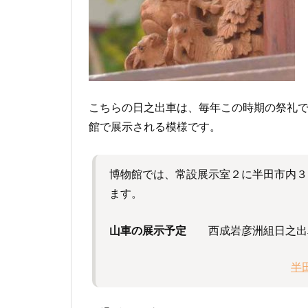
こちらの日之出車は、毎年この時期の祭礼
館で展示される模様です。
博物館では、常設展示室２に半田市内３
ます。
山車の展示予定
西成岩彦洲組日之出車
半