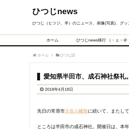
ひつじnews
ひつじ（ヒツジ、羊）のニュース、画像(写真)、グ
ホーム
ひつじnews移行 （・ェ・＠
ホーム
ひつじ話
愛知県半田市、成石神社祭礼
2018年4月18日
先日の常滑市
大谷八幡祭
に続いて、またし
ところは半田市の成石神社。開催日は、本