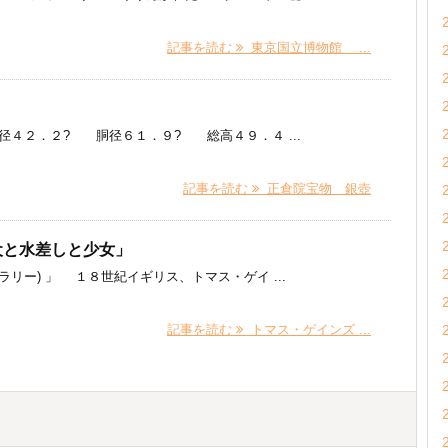
記事を読む
東京国立博物館 ...
２．２? 胴径６１．９? 総高４９．４ ...
記事を読む
正倉院宝物 銀壺
犬と水差しと少女」
リー) 」 １８世紀イギリス、トマス・ゲイ ...
記事を読む
トマス・ゲインズ ...