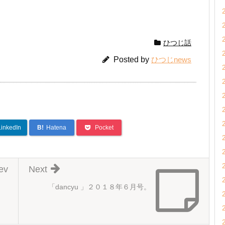
ひつじ話
Posted by
ひつじnews
LinkedIn
B!
Hatena
Pocket
ev
Next
「dancyu 」２０１８年６月号。