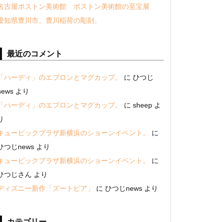
名古屋ボストン美術館 ボストン美術館の至宝展
愛知県豊川市、豊川稲荷の彫刻。
最近のコメント
「ハーディ」のエプロンとマグカップ。
に
ひつじ
news
より
「ハーディ」のエプロンとマグカップ。
に
sheep
よ
り
キュービックプラザ新横浜のショーンイベント。
に
ひつじnews
より
キュービックプラザ新横浜のショーンイベント。
に
ひつじさん
より
ディズニー新作「ズートピア」
に
ひつじnews
より
カテゴリー