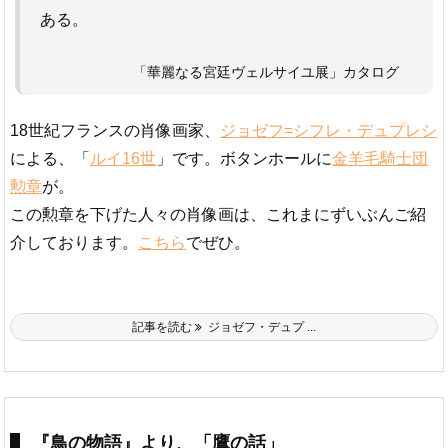
ある。
「華麗なる宮廷ヴェルサイユ展」カタログ
18世紀フランスの肖像画家、
ジョゼフ=シフレ・デュプレシ
による、「
ルイ16世
」です。ボタンホールに
金羊毛騎士団
勲章
が。
この勲章を下げた人々の肖像画は、これまにずいぶんご紹
介しております。
こちら
でぜひ。
記事を読む
ジョゼフ・デュプ ...
『鳥の物語』より、「鷹の話」