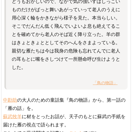
どうもおかしいので、なかで気の強いすばしっこい
ものだけがぱっと舞いあがっていって老人のうえに
用心深く輪をかきながら様子を見た。本当らしい。
そこでだんだん低く飛んでいよいよ息も絶えてるこ
とを確めてから老人のそば近く降り立った。羊の群
はきょときょととしてそのへんをさまよっている。
親切な雁たちは今は我身の危険も忘れてんでに老人
の耳もとに嘴をさしつけて一所懸命呼び生けようと
した。
「鳥の物語」
中勘助
の大人のための童話集『鳥の物語』から、第一話の
「雁の話」を。
蘇武牧羊
に材をとったお話が、天子のもとに蘇武の手紙を
届けた雁の視点で語られます。