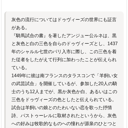
灰色の流行についてはドゥヴィーズの世界にも証言
がある。
『騎馬試合の書』を著したアンジュー公ルネは、黒
と灰色と白の三色を自らのドゥヴィーズとし、1437
年のシャルル七世のパリ入市に際し、この三色を着
た従者をしたがえて行列に加わったことが伝えられ
ている。
1449年に彼は南フランスのタラスコンで「羊飼い女
の武芸試合」を開催しているが、参加した20人の騎
士のうち12人までが、黒か灰色か白、あるいはこの
三色をドゥヴィーズの色としたと伝えられている。
試合は羊飼いの娘とのたわいない恋を歌った抒情
詩、パストゥーレルに取材されたというから、灰色
への好みは牧歌的なものへの憧れが源泉のひとつと