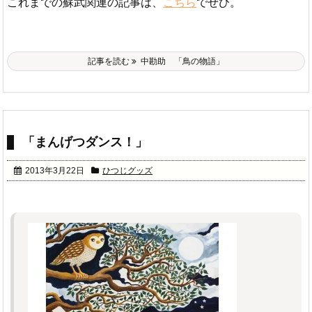
これまでの蘇武関連の記事は、
こちら
でぜひ。
記事を読む
中勘助 「鳥の物語」
「まんげつダンス！」
2013年3月22日
ひつじグッズ