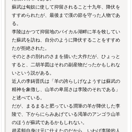
蘇武は匈奴に使して抑留されること十九年、降伏を
すすめられたが、最後まで漢の節を守った人物であ
る。
李陵はかつて抑留地のバイカル湖畔に羊を牧してい
た蘇武を訪ね、自分のように降伏することをすすめ
たが拒絶された。
そのときの別れのさまを描いた大作だが、ひょっと
すると、二胡羊図はそれの副産物だったかもしれな
いという説がある。
近人の李鋳晋氏は「羊の誇らしげなようすは蘇武の
精神を象徴し、山羊の卑屈さは李陵のそれである」
と述べている。
だが、まるまると肥っている潤筆の羊が降伏した李
陵で、下からにらみあげている渇筆のアンゴラ山羊
のほうが蘇武であるかもしれない。
趙孟頫自身は元に仕えたのだから、いわば李陵的人