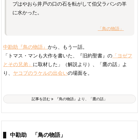
ブはやおら井戸の口の石を転がして伯父ラバンの羊
に水かった。
「鳥の物語」
中勘助『鳥の物語』
から、もう一話。
「トマス・マンも大作を書いた、『旧約聖書』の
「ヨゼフ
とその兄弟」
に取材した」（解説より）、「鷹の話」よ
り、
ヤコブのラケルの出会い
の場面を。
記事を読む
『鳥の物語』より、「鷹の話」
中勘助 「鳥の物語」