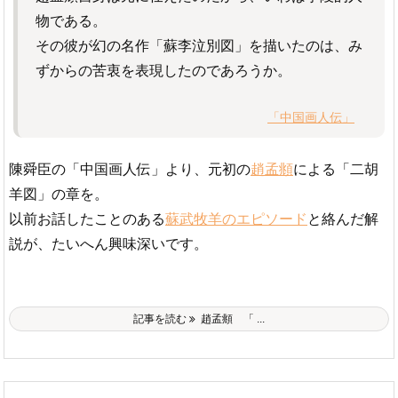
物である。
その彼が幻の名作「蘇李泣別図」を描いたのは、み
ずからの苦衷を表現したのであろうか。
「中国画人伝」
陳舜臣の「中国画人伝」より、元初の
趙孟頫
による「二胡
羊図」の章を。
以前お話したことのある
蘇武牧羊のエピソード
と絡んだ解
説が、たいへん興味深いです。
記事を読む
趙孟頫 「 ...