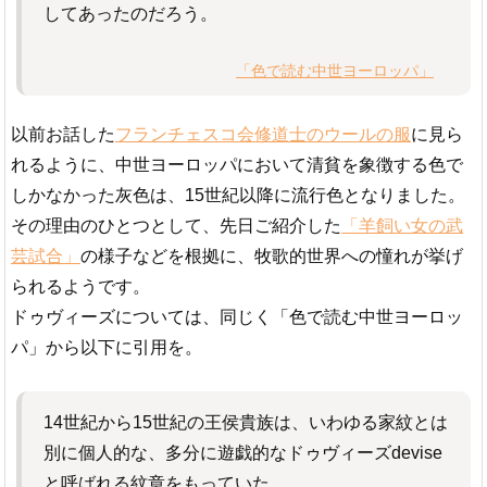
してあったのだろう。
「色で読む中世ヨーロッパ」
以前お話した
フランチェスコ会修道士のウールの服
に見ら
れるように、中世ヨーロッパにおいて清貧を象徴する色で
しかなかった灰色は、15世紀以降に流行色となりました。
その理由のひとつとして、先日ご紹介した
「羊飼い女の武
芸試合」
の様子などを根拠に、牧歌的世界への憧れが挙げ
られるようです。
ドゥヴィーズについては、同じく「色で読む中世ヨーロッ
パ」から以下に引用を。
14世紀から15世紀の王侯貴族は、いわゆる家紋とは
別に個人的な、多分に遊戯的なドゥヴィーズdevise
と呼ばれる紋章をもっていた。