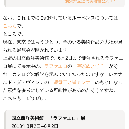
新潟県立近代美術館公式HP
なお、これまでにご紹介しているルーベンスについては、
こちら
で。
ところで。
現在、東京ではもうひとつ、羊のいる美術作品の大物が見
られる展覧会が開かれています。
上野の国立西洋美術館で、6月2日まで開催されるラファエ
ロ展にて展示中の、
ラファエロ
の
「聖家族と仔羊」
がそ
れ。カタログの解説を読んでいて知ったのですが、レオナ
ルド・ダ・ヴィンチの
「聖母子と聖アンナ」
のもとになっ
た素描を参考にしている可能性があるのだそうですね。
こちらも、ぜひぜひ。
国立西洋美術館 「ラファエロ」展
2013年3月2日─6月2日