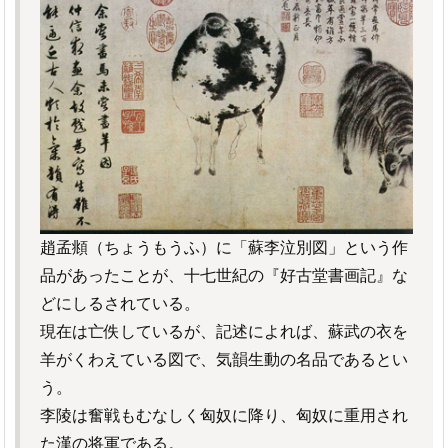
趙孟頫（ちょうもうふ）に「蘇李泣別図」という作
品があったことが、十七世紀の『好古堂書画記』な
どにしるされている。
現在は亡佚しているが、記述によれば、蘇武の衣を
羊がくわえている図で、気韻生動の名品であるとい
う。
李陵は奮戦もむなしく匈奴に降り、匈奴に重用され
た漢の将軍である。