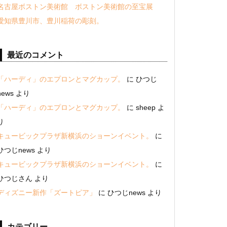
名古屋ボストン美術館 ボストン美術館の至宝展
愛知県豊川市、豊川稲荷の彫刻。
最近のコメント
「ハーディ」のエプロンとマグカップ。
に
ひつじ
news
より
「ハーディ」のエプロンとマグカップ。
に
sheep
よ
り
キュービックプラザ新横浜のショーンイベント。
に
ひつじnews
より
キュービックプラザ新横浜のショーンイベント。
に
ひつじさん
より
ディズニー新作「ズートピア」
に
ひつじnews
より
カテゴリー