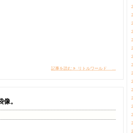
記事を読む
リトルワールド ...
袋像。