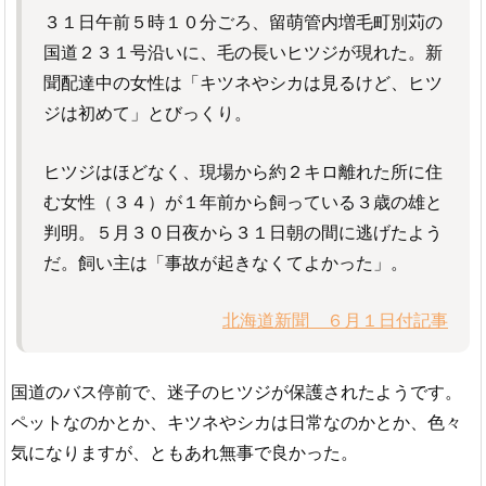
３１日午前５時１０分ごろ、留萌管内増毛町別苅の
国道２３１号沿いに、毛の長いヒツジが現れた。新
聞配達中の女性は「キツネやシカは見るけど、ヒツ
ジは初めて」とびっくり。
ヒツジはほどなく、現場から約２キロ離れた所に住
む女性（３４）が１年前から飼っている３歳の雄と
判明。５月３０日夜から３１日朝の間に逃げたよう
だ。飼い主は「事故が起きなくてよかった」。
北海道新聞 ６月１日付記事
国道のバス停前で、迷子のヒツジが保護されたようです。
ペットなのかとか、キツネやシカは日常なのかとか、色々
気になりますが、ともあれ無事で良かった。