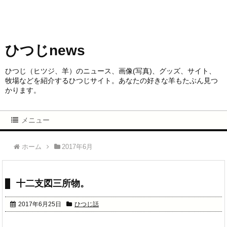
ひつじnews
ひつじ（ヒツジ、羊）のニュース、画像(写真)、グッズ、サイト、
牧場などを紹介するひつじサイト。あなたの好きな羊もたぶん見つ
かります。
メニュー
ホーム
2017年6月
十二支図三所物。
2017年6月25日
ひつじ話