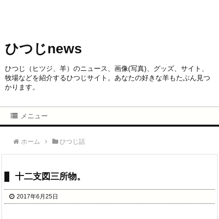
ひつじnews
ひつじ（ヒツジ、羊）のニュース、画像(写真)、グッズ、サイト、
牧場などを紹介するひつじサイト。あなたの好きな羊もたぶん見つ
かります。
メニュー
ホーム
ひつじ話
十二支図三所物。
2017年6月25日