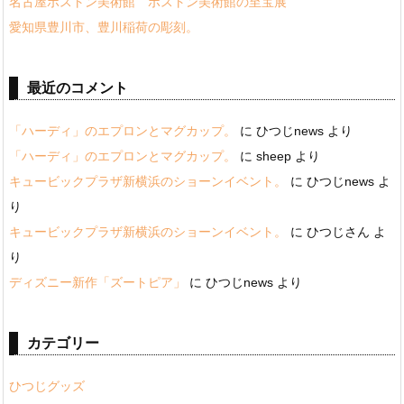
名古屋ボストン美術館 ボストン美術館の至宝展
愛知県豊川市、豊川稲荷の彫刻。
最近のコメント
「ハーディ」のエプロンとマグカップ。
に
ひつじnews
より
「ハーディ」のエプロンとマグカップ。
に
sheep
より
キュービックプラザ新横浜のショーンイベント。
に
ひつじnews
よ
り
キュービックプラザ新横浜のショーンイベント。
に
ひつじさん
よ
り
ディズニー新作「ズートピア」
に
ひつじnews
より
カテゴリー
ひつじグッズ