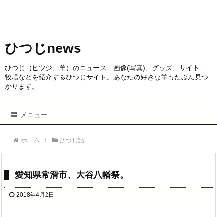
ひつじnews
ひつじ（ヒツジ、羊）のニュース、画像(写真)、グッズ、サイト、
牧場などを紹介するひつじサイト。あなたの好きな羊もたぶん見つ
かります。
メニュー
ホーム
ひつじ話
愛知県常滑市、大谷八幡祭。
2018年4月2日