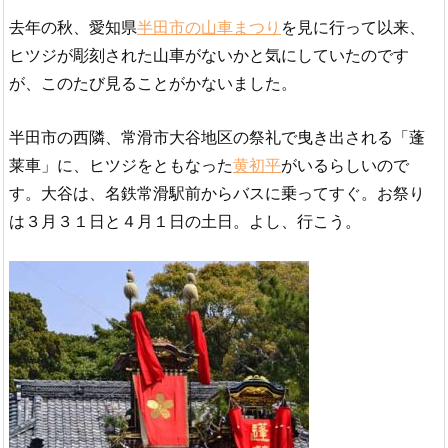
去年の秋、愛知県
半田市の山車まつり
を見に行って以来、
ヒツジが彫刻された山車がないかと気にしていたのです
が、このたび見ることがかないました。
半田市の西隣、常滑市大谷地区の祭礼で曳き出される「蓬
莱車」に、ヒツジをともなった
黄初平
がいるらしいので
す。大谷は、名鉄常滑駅前からバスに乗ってすぐ。お祭り
は３月３１日と４月１日の土日。よし、行こう。