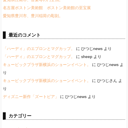
名古屋ボストン美術館 ボストン美術館の至宝展
愛知県豊川市、豊川稲荷の彫刻。
最近のコメント
「ハーディ」のエプロンとマグカップ。
に
ひつじnews
より
「ハーディ」のエプロンとマグカップ。
に
sheep
より
キュービックプラザ新横浜のショーンイベント。
に
ひつじnews
よ
り
キュービックプラザ新横浜のショーンイベント。
に
ひつじさん
よ
り
ディズニー新作「ズートピア」
に
ひつじnews
より
カテゴリー