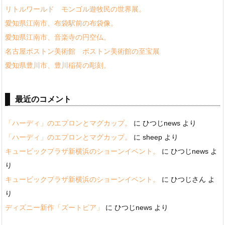
リトルワールド モンゴル遊牧民の世界展。
愛知県江南市、布袋駅前の布袋像。
愛知県江南市、音楽寺の円空仏。
名古屋ボストン美術館 ボストン美術館の至宝展
愛知県豊川市、豊川稲荷の彫刻。
最近のコメント
「ハーディ」のエプロンとマグカップ。
に
ひつじnews
より
「ハーディ」のエプロンとマグカップ。
に
sheep
より
キュービックプラザ新横浜のショーンイベント。
に
ひつじnews
よ
り
キュービックプラザ新横浜のショーンイベント。
に
ひつじさん
よ
り
ディズニー新作「ズートピア」
に
ひつじnews
より