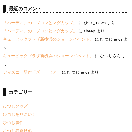
最近のコメント
「ハーディ」のエプロンとマグカップ。
に
ひつじnews
より
「ハーディ」のエプロンとマグカップ。
に
sheep
より
キュービックプラザ新横浜のショーンイベント。
に
ひつじnews
よ
り
キュービックプラザ新横浜のショーンイベント。
に
ひつじさん
よ
り
ディズニー新作「ズートピア」
に
ひつじnews
より
カテゴリー
ひつじグッズ
ひつじを見にいく
ひつじ事件
ひつじ春夏秋冬