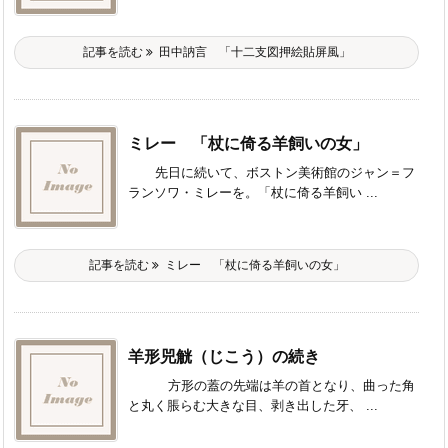
記事を読む
田中訥言 「十二支図押絵貼屏風」
ミレー 「杖に倚る羊飼いの女」
先日に続いて、ボストン美術館のジャン＝フ
ランソワ・ミレーを。「杖に倚る羊飼い ...
記事を読む
ミレー 「杖に倚る羊飼いの女」
羊形兕觥（じこう）の続き
方形の蓋の先端は羊の首となり、曲った角
と丸く脹らむ大きな目、剥き出した牙、 ...