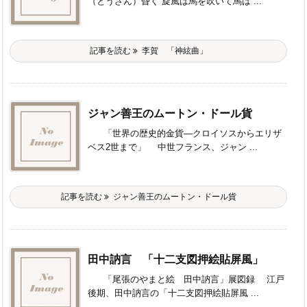
（とうざん）昏く 旋風は馬を吹いて馬は ...
記事を読む
李賀 「神絃曲」
ジャン善王のムートン・ドール貨
「世界の歴史的金貨―クロイソスからエリザ
ベス2世まで」 中世フランス、ジャン ...
記事を読む
ジャン善王のムートン・ドール貨
田中訥言 「十二支図押絵貼屏風」
「尾張のやまと絵 田中訥言」展図録 江戸
後期、田中訥言の「十二支図押絵貼屏風 ...