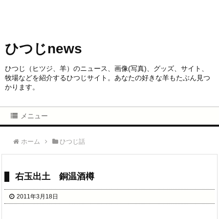
ひつじnews
ひつじ（ヒツジ、羊）のニュース、画像(写真)、グッズ、サイト、
牧場などを紹介するひつじサイト。あなたの好きな羊もたぶん見つ
かります。
メニュー
ホーム
ひつじ話
右玉出土 銅温酒樽
2011年3月18日