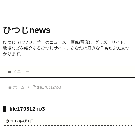
ひつじnews
ひつじ（ヒツジ、羊）のニュース、画像(写真)、グッズ、サイト、
牧場などを紹介するひつじサイト。あなたの好きな羊もたぶん見つ
かります。
メニュー
ホーム
tile170312no3
tile170312no3
2017年4月6日