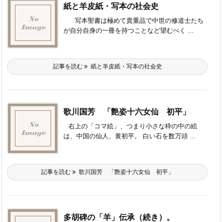
紙と羊皮紙・写本の社会史
写本聖書は極めて貴重品で中世の修道士たち
が自分自身の一冊を持つことなど望むべく ...
記事を読む
紙と羊皮紙・写本の社会史
歌川国芳 「艶姿十六女仙 初平」
右上の「コマ絵」、つまり小さな枠の中の絵
は、中国の仙人、黄初平。 白い石を数万頭 ...
記事を読む
歌川国芳 「艶姿十六女仙 初平」
多胡碑の「羊」伝承（続き）。