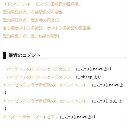
リトルワールド モンゴル遊牧民の世界展。
愛知県江南市、布袋駅前の布袋像。
愛知県江南市、音楽寺の円空仏。
名古屋ボストン美術館 ボストン美術館の至宝展
愛知県豊川市、豊川稲荷の彫刻。
最近のコメント
「ハーディ」のエプロンとマグカップ。
に
ひつじnews
より
「ハーディ」のエプロンとマグカップ。
に
sheep
より
キュービックプラザ新横浜のショーンイベント。
に
ひつじnews
よ
り
キュービックプラザ新横浜のショーンイベント。
に
ひつじさん
よ
り
ディズニー新作「ズートピア」
に
ひつじnews
より