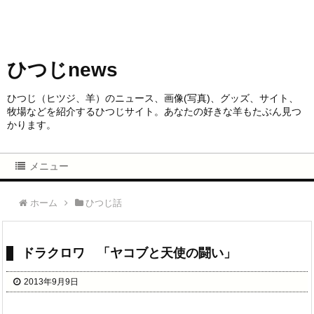
ひつじnews
ひつじ（ヒツジ、羊）のニュース、画像(写真)、グッズ、サイト、
牧場などを紹介するひつじサイト。あなたの好きな羊もたぶん見つ
かります。
メニュー
ホーム
ひつじ話
ドラクロワ 「ヤコブと天使の闘い」
2013年9月9日