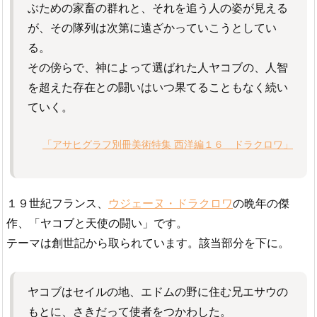
ぶための家畜の群れと、それを追う人の姿が見える
が、その隊列は次第に遠ざかっていこうとしてい
る。
その傍らで、神によって選ばれた人ヤコブの、人智
を超えた存在との闘いはいつ果てることもなく続い
ていく。
「アサヒグラフ別冊美術特集 西洋編１６ ドラクロワ」
１９世紀フランス、
ウジェーヌ・ドラクロワ
の晩年の傑
作、「ヤコブと天使の闘い」です。
テーマは創世記から取られています。該当部分を下に。
ヤコブはセイルの地、エドムの野に住む兄エサウの
もとに、さきだって使者をつかわした。