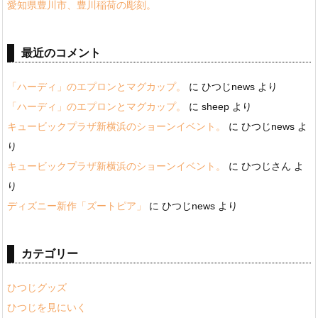
愛知県豊川市、豊川稲荷の彫刻。
最近のコメント
「ハーディ」のエプロンとマグカップ。
に
ひつじnews
より
「ハーディ」のエプロンとマグカップ。
に
sheep
より
キュービックプラザ新横浜のショーンイベント。
に
ひつじnews
よ
り
キュービックプラザ新横浜のショーンイベント。
に
ひつじさん
よ
り
ディズニー新作「ズートピア」
に
ひつじnews
より
カテゴリー
ひつじグッズ
ひつじを見にいく