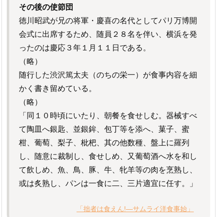
その後の使節団
徳川昭武が兄の将軍・慶喜の名代としてパリ万博開
会式に出席するため、随員２８名を伴い、横浜を発
ったのは慶応３年１月１１日である。
（略）
随行した渋沢篤太夫（のちの栄一）が食事内容を細
かく書き留めている。
（略）
「同１０時頃にいたり、朝餐を食せしむ。器械すべ
て陶皿へ銀匙、並銀鉾、包丁等を添へ、菓子、蜜
柑、葡萄、梨子、枇杷、其の他数種、盤上に羅列
し、随意に裁制し、食せしめ、又葡萄酒へ水を和し
て飲しめ、魚、鳥、豚、牛、牝羊等の肉を烹熟し、
或は炙熟し、パンは一食に二、三片適宜に任す。」
「拙者は食えん!―サムライ洋食事始」