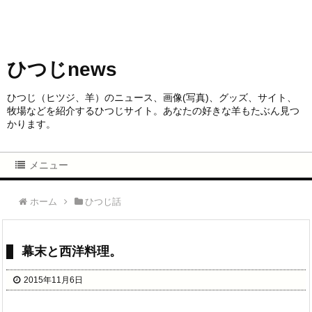
ひつじnews
ひつじ（ヒツジ、羊）のニュース、画像(写真)、グッズ、サイト、
牧場などを紹介するひつじサイト。あなたの好きな羊もたぶん見つ
かります。
メニュー
ホーム
ひつじ話
幕末と西洋料理。
2015年11月6日