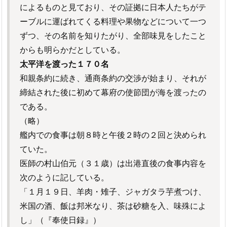
によるものと見ており、その証拠に日本人たちがテ
ーブルに運ばれてくる料理や果物などについて一つ
ずつ、その名前を知りたがり、全部味見をしたこと
からも明らかだとしている。
太平洋を渡った１７０名
和親条約に続き、通商条約の交渉が始まり、それが
締結された後に初めて幕府の使節団が海を渡ったの
である。
（略）
艦内での食事は朝８時と午後２時の２回と決められ
ていた。
医師の村山伯元（３１歳）は出港直後の食事内容を
次のように記している。
「１月１９日、羊肉・雉子、ジャガタラ芋煮つけ、
米国の酒、飯は邦米なり、茶は砂糖を入、味殊によ
し」（『奉使日録』）