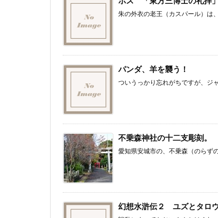
ボス 「東方三博士の礼拝
朱の外衣の老王（カスパール）は、
パンダ、羊を襲う！
ついうっかり忘れがちですが、ジャ
不乗森神社の十二支彫刻。
愛知県安城市の、不乗森（のらずのも
幻想水滸伝２ ユズとタロ