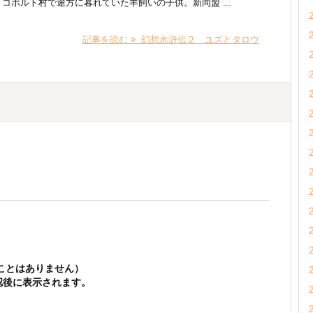
コボルト村で途方に暮れていた羊飼いの子供。新同盟 ...
記事を読む
幻想水滸伝２ ユズとタロウ
ことはありません）
認後に表示されます。