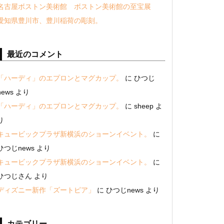
名古屋ボストン美術館 ボストン美術館の至宝展
愛知県豊川市、豊川稲荷の彫刻。
最近のコメント
「ハーディ」のエプロンとマグカップ。
に
ひつじ
news
より
「ハーディ」のエプロンとマグカップ。
に
sheep
よ
り
キュービックプラザ新横浜のショーンイベント。
に
ひつじnews
より
キュービックプラザ新横浜のショーンイベント。
に
ひつじさん
より
ディズニー新作「ズートピア」
に
ひつじnews
より
カテゴリー