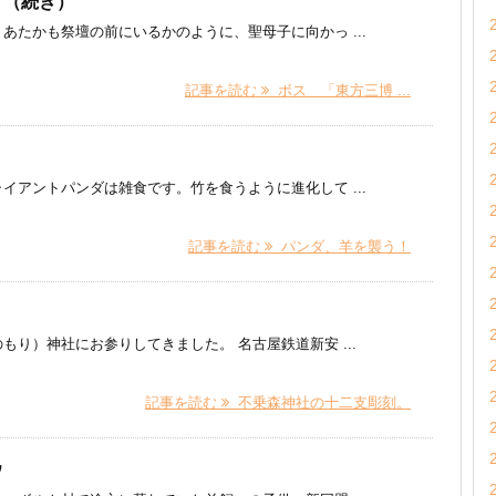
」（続き）
あたかも祭壇の前にいるかのように、聖母子に向かっ ...
記事を読む
ボス 「東方三博 ...
イアントパンダは雑食です。竹を食うように進化して ...
記事を読む
パンダ、羊を襲う！
り）神社にお参りしてきました。 名古屋鉄道新安 ...
記事を読む
不乗森神社の十二支彫刻。
ウ