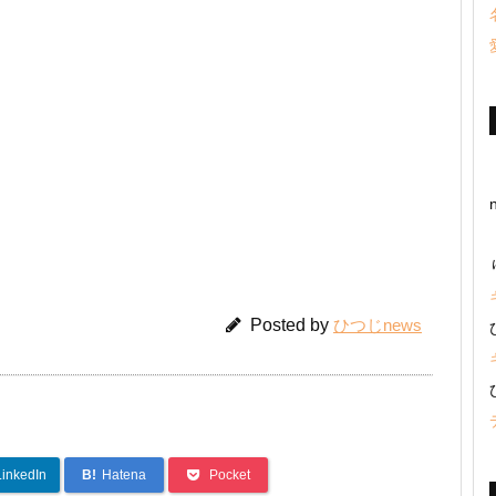
Posted by
ひつじnews
LinkedIn
B!
Hatena
Pocket