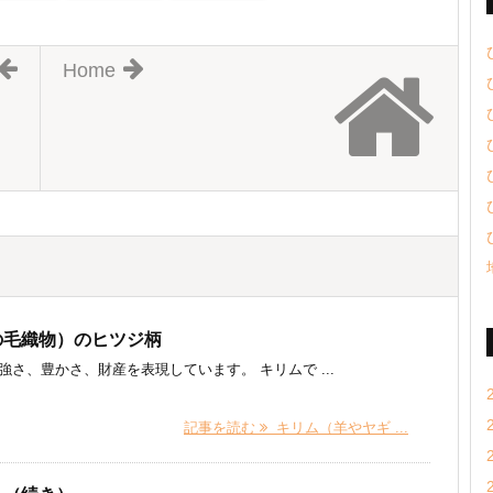
Home
の毛織物）のヒツジ柄
強さ、豊かさ、財産を表現しています。 キリムで ...
記事を読む
キリム（羊やヤギ ...