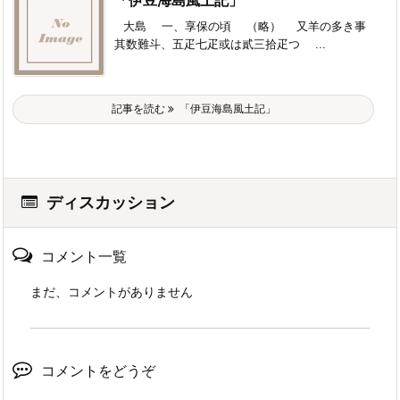
「伊豆海島風土記」
大島 一、享保の頃 （略） 又羊の多き事
其数難斗、五疋七疋或は貳三拾疋つゝ ...
記事を読む
「伊豆海島風土記」
ディスカッション
コメント一覧
まだ、コメントがありません
コメントをどうぞ