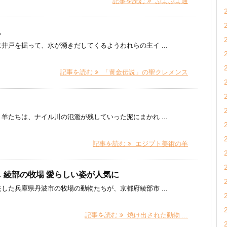
記事を読む
ぷよぷよ通
ス
井戸を掘って、水が湧きだしてくるようわれらの主イ ...
記事を読む
「黄金伝説」の聖クレメンス
羊たちは、ナイル川の氾濫が残していった泥にまかれ ...
記事を読む
エジプト美術の羊
 綾部の牧場 愛らしい姿が人気に
た兵庫県丹波市の牧場の動物たちが、京都府綾部市 ...
記事を読む
焼け出された動物 ...