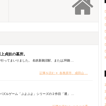
川上貞奴の墓所。
ってまいりました。 名鉄新鵜沼駅、またはJR鵜 ...
記事を読む
各務原市、成田山 ...
ゲーム「ぷよぷよ」シリーズの２作目「通」 ...