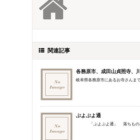
関連記事
各務原市、成田山貞照寺、
岐阜県各務原市にあるお寺さんまで行
ぷよぷよ通
「ぷよぷよ通」 落ちものパズル