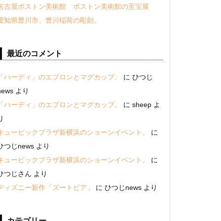
名古屋ボストン美術館 ボストン美術館の至宝展
愛知県豊川市、豊川稲荷の彫刻。
最近のコメント
「ハーディ」のエプロンとマグカップ。
に
ひつじ
news
より
「ハーディ」のエプロンとマグカップ。
に
sheep
よ
り
キュービックプラザ新横浜のショーンイベント。
に
ひつじnews
より
キュービックプラザ新横浜のショーンイベント。
に
ひつじさん
より
ディズニー新作「ズートピア」
に
ひつじnews
より
カテゴリー