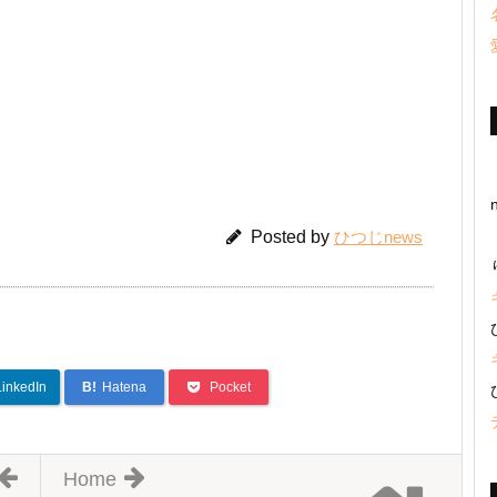
Posted by
ひつじnews
LinkedIn
B!
Hatena
Pocket
Home