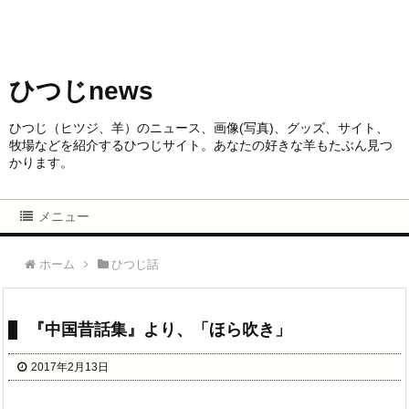
ひつじnews
ひつじ（ヒツジ、羊）のニュース、画像(写真)、グッズ、サイト、
牧場などを紹介するひつじサイト。あなたの好きな羊もたぶん見つ
かります。
メニュー
ホーム
ひつじ話
『中国昔話集』より、「ほら吹き」
2017年2月13日