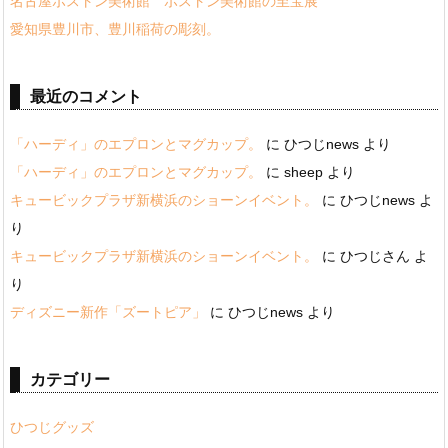
名古屋ボストン美術館 ボストン美術館の至宝展
愛知県豊川市、豊川稲荷の彫刻。
最近のコメント
「ハーディ」のエプロンとマグカップ。
に
ひつじnews
より
「ハーディ」のエプロンとマグカップ。
に
sheep
より
キュービックプラザ新横浜のショーンイベント。
に
ひつじnews
よ
り
キュービックプラザ新横浜のショーンイベント。
に
ひつじさん
よ
り
ディズニー新作「ズートピア」
に
ひつじnews
より
カテゴリー
ひつじグッズ