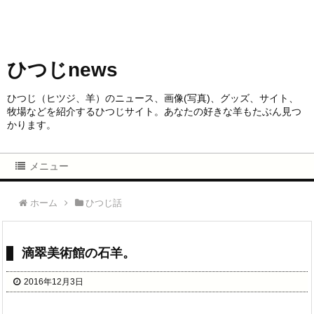
ひつじnews
ひつじ（ヒツジ、羊）のニュース、画像(写真)、グッズ、サイト、
牧場などを紹介するひつじサイト。あなたの好きな羊もたぶん見つ
かります。
メニュー
ホーム
ひつじ話
滴翠美術館の石羊。
2016年12月3日