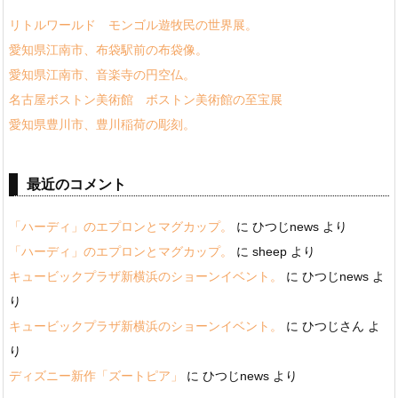
リトルワールド モンゴル遊牧民の世界展。
愛知県江南市、布袋駅前の布袋像。
愛知県江南市、音楽寺の円空仏。
名古屋ボストン美術館 ボストン美術館の至宝展
愛知県豊川市、豊川稲荷の彫刻。
最近のコメント
「ハーディ」のエプロンとマグカップ。
に
ひつじnews
より
「ハーディ」のエプロンとマグカップ。
に
sheep
より
キュービックプラザ新横浜のショーンイベント。
に
ひつじnews
よ
り
キュービックプラザ新横浜のショーンイベント。
に
ひつじさん
よ
り
ディズニー新作「ズートピア」
に
ひつじnews
より