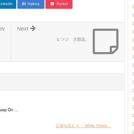
LinkedIn
B!
Hatena
Pocket
ev
Next
。
ヒツジ、大脱走。
eep On ...
記事を読む
「White Sheep」