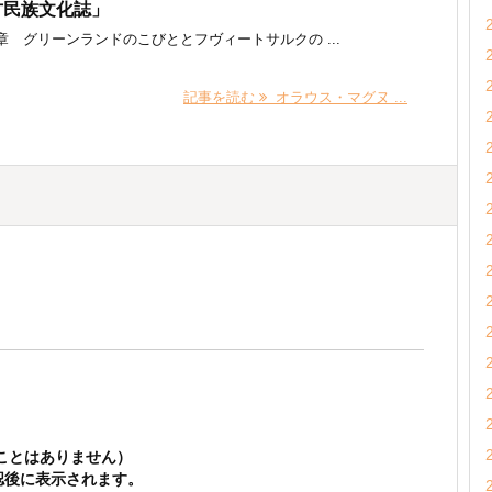
方民族文化誌」
章 グリーンランドのこびととフヴィートサルクの ...
記事を読む
オラウス・マグヌ ...
ことはありません）
認後に表示されます。