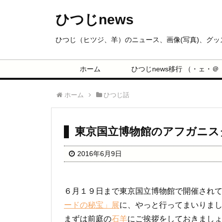
ひつじnews
ひつじ（ヒツジ、羊）のニュース、画像(写真)、グ
ホーム
ひつじnews移行 （・ェ・＠
ホーム
ひつじ話
東京国立博物館のアフガニス
2016年6月9日
６月１９日まで東京国立博物館で開催され
ードの秘宝」展
に、やっと行ってまいりま
まずは前庭の
石羊
にご挨拶をしておきまし