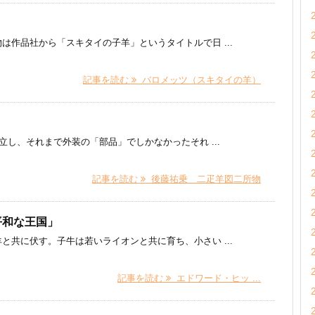
）
は作品社から「スキタイの子羊」というタイトルで日 ...
記事を読む
バロメッツ（スキタイの羊）
し、それまで外装の「部品」でしかなかったそれ ...
記事を読む
後藤祐乗 二疋羊図二所物
平和な王国」
と共に伏す。子牛は若いライオンと共に育ち、小さい ...
記事を読む
エドワード・ヒッ ...