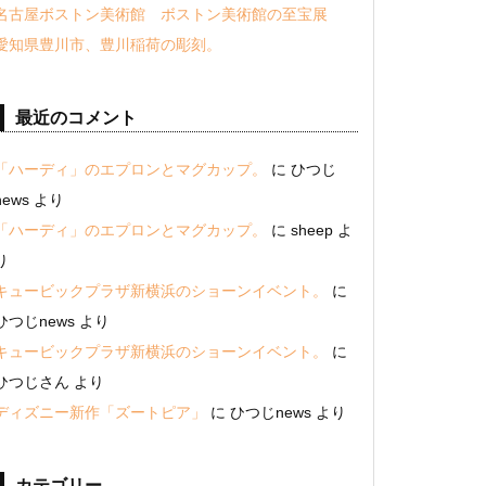
名古屋ボストン美術館 ボストン美術館の至宝展
愛知県豊川市、豊川稲荷の彫刻。
最近のコメント
「ハーディ」のエプロンとマグカップ。
に
ひつじ
news
より
「ハーディ」のエプロンとマグカップ。
に
sheep
よ
り
キュービックプラザ新横浜のショーンイベント。
に
ひつじnews
より
キュービックプラザ新横浜のショーンイベント。
に
ひつじさん
より
ディズニー新作「ズートピア」
に
ひつじnews
より
カテゴリー