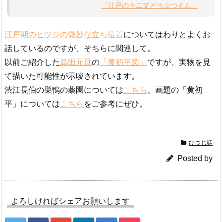
「江戸の十二支どうぶつえん」
江戸期のヒツジの微妙な立ち位置
についてはわりとよくお
話しているのですが、そちらに関連して。
以前ご紹介した
島田元旦
の
「黄初平図」
ですが、実物を見
て描いた可能性が示唆されています。
渋江長伯の巣鴨の薬園については
こちら
、画題の「黄初
平」については
こちら
をご参考にぜひ。
ひつじ話
Posted by
よろしければシェアお願いします