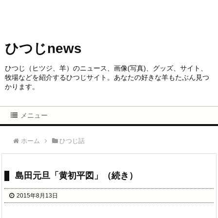
ひつじnews
ひつじ（ヒツジ、羊）のニュース、画像(写真)、グッズ、サイト、
牧場などを紹介するひつじサイト。あなたの好きな羊もたぶん見つ
かります。
メニュー
ホーム
ひつじ話
島田元旦「黄初平図」（続き）
2015年8月13日