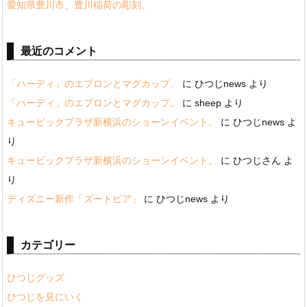
愛知県豊川市、豊川稲荷の彫刻。
最近のコメント
「ハーディ」のエプロンとマグカップ。
に
ひつじnews
より
「ハーディ」のエプロンとマグカップ。
に
sheep
より
キュービックプラザ新横浜のショーンイベント。
に
ひつじnews
よ
り
キュービックプラザ新横浜のショーンイベント。
に
ひつじさん
よ
り
ディズニー新作「ズートピア」
に
ひつじnews
より
カテゴリー
ひつじグッズ
ひつじを見にいく