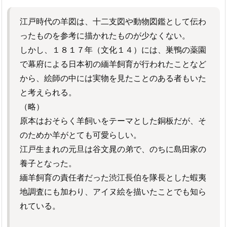
江戸時代の羊図は、十二支図や動物図鑑として伝わ
ったものを参考に描かれたものが少なくない。
しかし、１８１７年（文化１４）には、巣鴨の薬園
で幕府による日本初の緬羊飼育が行われたことなど
から、絵師の中には実物を見たことのある者もいた
と考えられる。
（略）
原本はおそらく羊飼いをテーマとした銅板だが、そ
のためか羊がとても可愛らしい。
江戸生まれの元旦は谷文晁の弟で、のちに島田家の
養子となった。
緬羊飼育の責任者だった渋江長伯を隊長とした蝦夷
地調査にも加わり、アイヌ絵を描いたことでも知ら
れている。