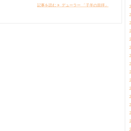
記事を読む
デューラー 「子羊の崇拝」