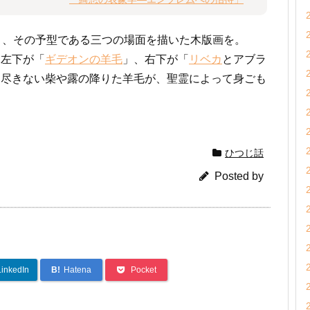
と、その予型である三つの場面を描いた木版画を。
、左下が「
ギデオンの羊毛
」、右下が「
リベカ
とアブラ
え尽きない柴や露の降りた羊毛が、聖霊によって身ごも
ひつじ話
Posted by
LinkedIn
B!
Hatena
Pocket