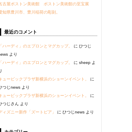
名古屋ボストン美術館 ボストン美術館の至宝展
愛知県豊川市、豊川稲荷の彫刻。
最近のコメント
「ハーディ」のエプロンとマグカップ。
に
ひつじ
news
より
「ハーディ」のエプロンとマグカップ。
に
sheep
よ
り
キュービックプラザ新横浜のショーンイベント。
に
ひつじnews
より
キュービックプラザ新横浜のショーンイベント。
に
ひつじさん
より
ディズニー新作「ズートピア」
に
ひつじnews
より
カテゴリー