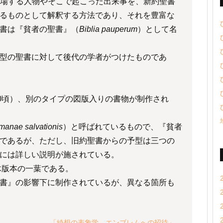
書に登場する人物やそこで起こった出来事を、新約聖書
るものとして解釈する方法であり、それを豊富な
書は『貧者の聖書』（
Biblia pauperum
）として名
型の聖書に対して後代の学者がつけたものであ
00頃）、別のタイプの図版入りの書物が制作され
anae salvationis
）と呼ばれているもので、『貧者
であるが、ただし、旧約聖書からの予型は三つの
には詳しい説明が施されている。
木版本の一葉である。
書』の影響下に制作されているが、異なる箇所も
「綺想の表象学―エンブレムへの招待」