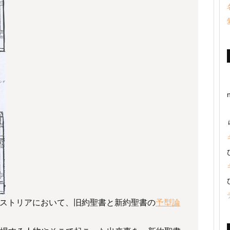
ストリアにおいて、旧約聖書と新約聖書の
予型論