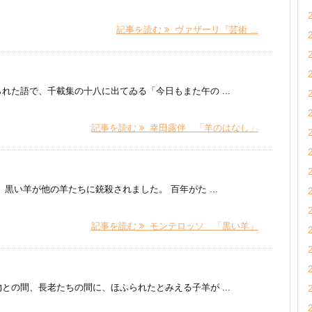
記事を読む
ヴァザーリ『芸術 ...
た語で、千載集の十八に出てゐる「今日もまた午の ...
記事を読む
幸田露伴 「羊のはなし」
黒い羊が他の羊たちに銃殺されました。 百年がた ...
記事を読む
モンテロッソ 「黒い羊」
との間、長老たちの間に、ほふられたとみえる子羊が ...