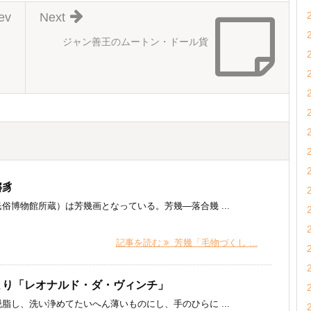
ev
Next
ジャン善王のムートン・ドール貨
獬豸
博物館所蔵）は芳幾画となっている。芳幾―落合幾 ...
記事を読む
芳幾「毛物づくし ...
より「レオナルド・ダ・ヴィンチ」
脂し、洗い浄めてたいへん薄いものにし、手のひらに ...