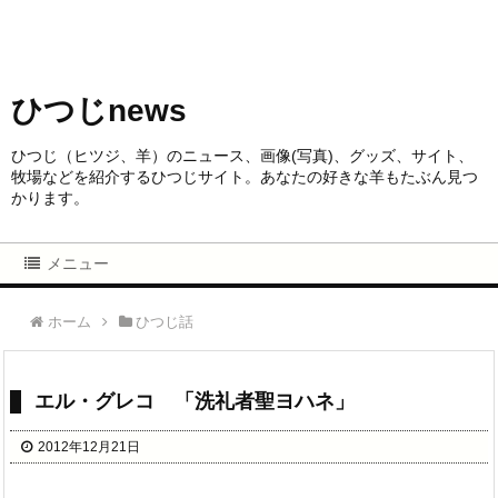
ひつじnews
ひつじ（ヒツジ、羊）のニュース、画像(写真)、グッズ、サイト、
牧場などを紹介するひつじサイト。あなたの好きな羊もたぶん見つ
かります。
メニュー
ホーム
ひつじ話
エル・グレコ 「洗礼者聖ヨハネ」
2012年12月21日