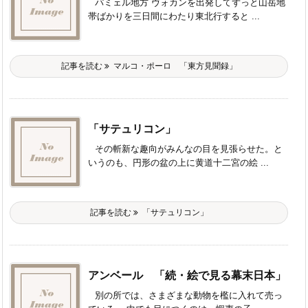
パミェル地方 ヴォカンを出発してずっと山岳地
帯ばかりを三日間にわたり東北行すると ...
記事を読む
マルコ・ポーロ 「東方見聞録」
「サテュリコン」
その斬新な趣向がみんなの目を見張らせた。と
いうのも、円形の盆の上に黄道十二宮の絵 ...
記事を読む
「サテュリコン」
アンベール 「続・絵で見る幕末日本」
別の所では、さまざまな動物を檻に入れて売っ