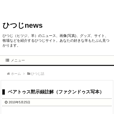
ひつじnews
ひつじ（ヒツジ、羊）のニュース、画像(写真)、グッズ、サイト、
牧場などを紹介するひつじサイト。あなたの好きな羊もたぶん見つ
かります。
メニュー
ホーム
ひつじ話
ベアトゥス黙示録註解（ファクンドゥス写本）
2010年5月25日