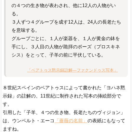
の４つの生き物が表わされ、他に12人の人物がい
る。
３人ずつ４グループを成す12人は、24人の長老たち
を意味する。
グループごとに、１人が楽器を、１人が黄金の鉢を
手にし、３人目の人物が跪拝のポーズ（プロスキネ
シス）をとって、子羊の前に平伏している。
「ベアトゥス黙示録註解―ファクンドゥス写本」
８世紀スペインのベアトゥスによって書かれた「ヨハネ黙
示録」の註解の、11世紀に制作された写本の挿絵部分で
す。
引用した「子羊、４つの生き物、長老たちのヴィジョン」
は、ウンベルト・エーコ
「薔薇の名前」
の表紙にもなって
ますね。