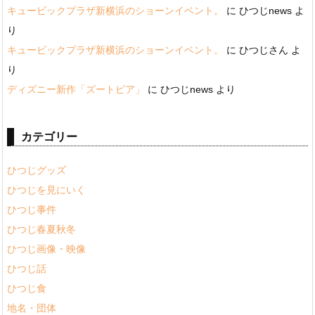
キュービックプラザ新横浜のショーンイベント。
に
ひつじnews
よ
り
キュービックプラザ新横浜のショーンイベント。
に
ひつじさん
よ
り
ディズニー新作「ズートピア」
に
ひつじnews
より
カテゴリー
ひつじグッズ
ひつじを見にいく
ひつじ事件
ひつじ春夏秋冬
ひつじ画像・映像
ひつじ話
ひつじ食
地名・団体