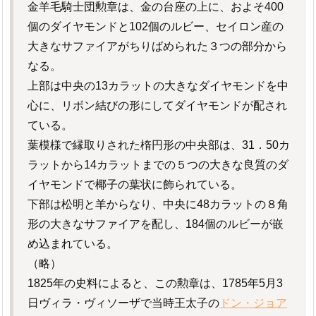
金羊毛騎士団勲章は、金の台座の上に、およそ400
個のダイヤモンドと102個のルビー、セイロン産の
大きなサファイアがちりばめられた３つの部分から
なる。
上部は中央の13カラットの大きなダイヤモンドを中
心に、リボン結びの形にしてダイヤモンドが配され
ている。
葉模様で縁取りされた楕円形の中央部は、31．50カ
ラットから14カラットまでの５つの大きな良質のダ
イヤモンドで椰子の葉状に飾られている。
下部は松明と羊からなり、中央に48カラットの８角
形の大きなサファイアを配し、184個のルビーが嵌
め込まれている。
（略）
1825年の史料によると、この勲章は、1785年5月3
日ヴィラ・ヴィソーザで当時王太子の
ドン・ジョア