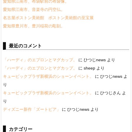
愛知県江南市、布袋駅前の布袋像。
愛知県江南市、音楽寺の円空仏。
名古屋ボストン美術館 ボストン美術館の至宝展
愛知県豊川市、豊川稲荷の彫刻。
最近のコメント
「ハーディ」のエプロンとマグカップ。
に
ひつじnews
より
「ハーディ」のエプロンとマグカップ。
に
sheep
より
キュービックプラザ新横浜のショーンイベント。
に
ひつじnews
よ
り
キュービックプラザ新横浜のショーンイベント。
に
ひつじさん
よ
り
ディズニー新作「ズートピア」
に
ひつじnews
より
カテゴリー