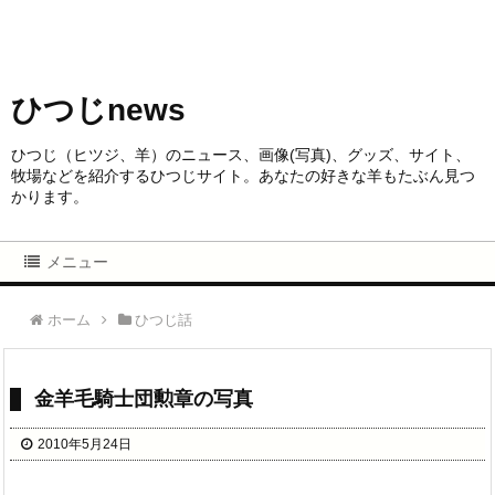
ひつじnews
ひつじ（ヒツジ、羊）のニュース、画像(写真)、グッズ、サイト、
牧場などを紹介するひつじサイト。あなたの好きな羊もたぶん見つ
かります。
メニュー
ホーム
ひつじ話
金羊毛騎士団勲章の写真
2010年5月24日