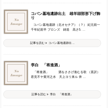
コバン墓地遺跡出土 雄羊頭部形下げ飾
り
コバン墓地遺跡（北オセチア）（？） 紀元前一
千年紀前半 ブロンズ 鋳造 高さ5. ...
記事を読む
コバン墓地遺跡出 ...
李白 「将進酒」
「将進酒」 酒をささげ進むる歌 （直訳）
君見不ヤ黄河之水 天上ヨリ来ル 奔 ...
記事を読む
李白 「将進酒」