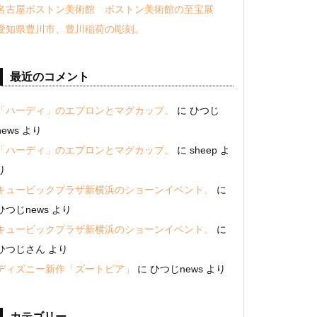
名古屋ボストン美術館 ボストン美術館の至宝展
愛知県豊川市、豊川稲荷の彫刻。
最近のコメント
「ハーディ」のエプロンとマグカップ。
に
ひつじ
news
より
「ハーディ」のエプロンとマグカップ。
に
sheep
よ
り
キュービックプラザ新横浜のショーンイベント。
に
ひつじnews
より
キュービックプラザ新横浜のショーンイベント。
に
ひつじさん
より
ディズニー新作「ズートピア」
に
ひつじnews
より
カテゴリー