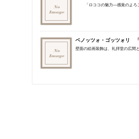
「ロココの魅力―感覚のよろこび
ベノッツォ・ゴッツォリ 
壁面の絵画装飾は、礼拝堂の広間と内