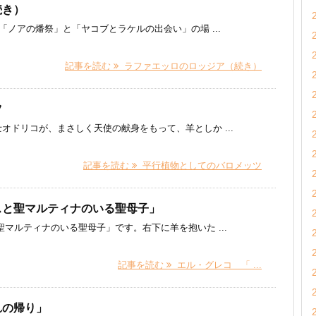
続き）
ノアの燔祭」と「ヤコブとラケルの出会い」の場 ...
記事を読む
ラファエッロのロッジア（続き）
ツ
オドリコが、まさしく天使の献身をもって、羊としか ...
記事を読む
平行植物としてのバロメッツ
スと聖マルティナのいる聖母子」
ルティナのいる聖母子」です。右下に羊を抱いた ...
記事を読む
エル・グレコ 「 ...
れの帰り」