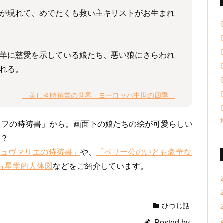
が現れて、めでたくも救い主キリストがお生まれ
羊に慈愛を示している娘たち、悪い狼にさらわれ
れる。
「美しき時祷書の世界―ヨーロッパ中世の四季」
リフの時祷書」から。画面下の娘たちの絵が可愛らしい
る？
シュヴァリエの時祷書」
や、
「ベリー公のいとも豪華な
占星学的人体図
などをご紹介しています。
ひつじ話
Posted by