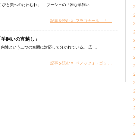
と美へのたわむれ」 ブーシェの「雅な羊飼い ...
記事を読む
フラゴナール 「 ...
「羊飼いの宵越し」
陣という二つの空間に対応して分かれている。 広 ...
記事を読む
ベノッツォ・ゴッ ...