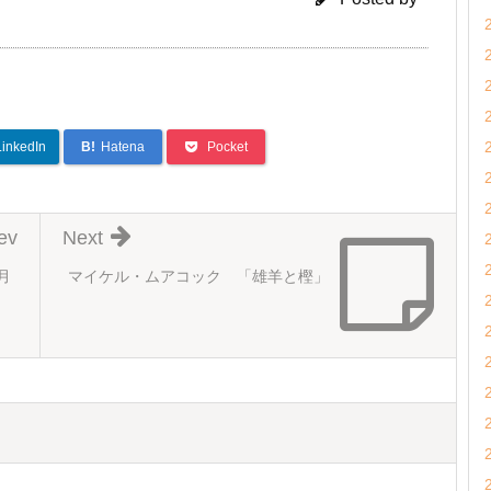
LinkedIn
B!
Hatena
Pocket
ev
Next
月
マイケル・ムアコック 「雄羊と樫」