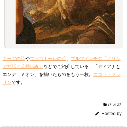
キーツの詩
や
フラゴナールの絵
、
ブルフィンチの「ギリシ
ア神話と英雄伝説」
などでご紹介している、「ディアナと
エンデュミオン」を描いたものをもう一枚。
ニコラ・プッ
サン
です。
ひつじ話
Posted by