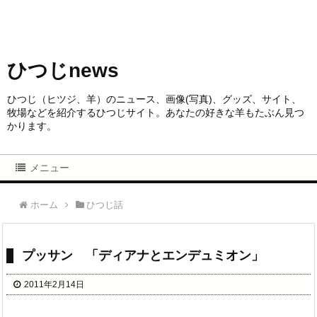
ひつじnews
ひつじ（ヒツジ、羊）のニュース、画像(写真)、グッズ、サイト、
牧場などを紹介するひつじサイト。あなたの好きな羊もたぶん見つ
かります。
メニュー
ホーム
ひつじ話
プッサン 「ディアナとエンデュミオン」
2011年2月14日