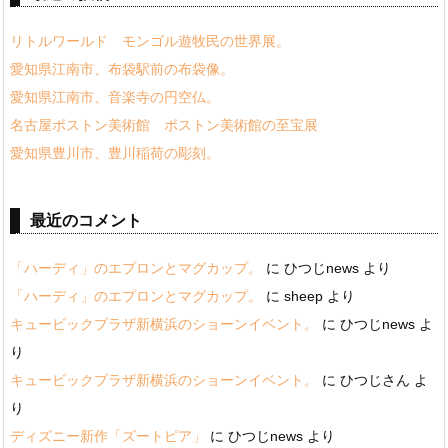
リトルワールド モンゴル遊牧民の世界展。
愛知県江南市、布袋駅前の布袋像。
愛知県江南市、音楽寺の円空仏。
名古屋ボストン美術館 ボストン美術館の至宝展
愛知県豊川市、豊川稲荷の彫刻。
最近のコメント
「ハーディ」のエプロンとマグカップ。
に
ひつじnews
より
「ハーディ」のエプロンとマグカップ。
に
sheep
より
キュービックプラザ新横浜のショーンイベント。
に
ひつじnews
よ
り
キュービックプラザ新横浜のショーンイベント。
に
ひつじさん
よ
り
ディズニー新作「ズートピア」
に
ひつじnews
より