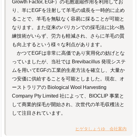
Growth Factor, EGF）の毛胞退縮作用を利用してお
り、羊にEGFを注射して羊毛の成長を一時的に止め
ることで、羊毛を無駄なく容易に採ることが可能と
なります。また従来のバリカンでの採毛法に比べ熟
練技術がいらず、労力も軽減され、さらに羊毛の質
も向上するという様々な利点があります。
かつてEGFは非常に高価であり実用化の妨げとな
っていましたが、当社では Brevibacillus 発現システ
ムを用いてEGFの工業的生産方法を確立し、大量か
つ安価に供給することを可能としました。現在、オ
ーストラリアの Biological Wool Harvesting
Company Pty Limited 社によって、BIOCLIP 事業と
して商業的採毛が開始され、次世代の羊毛収穫法と
して注目されています。
ヒゲタしょうゆ 会社案内