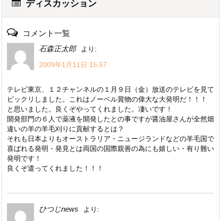
ディスカッション
コメント一覧
石森正太郎
より:
2009年1月11日 15:57
テレビ東京、１２チャンネルの１月９日（金）放送のテレビを見て
ビックリしました。これはノーベル賞物の偉大な大発明だ！！！
と思いました。良くぞやってくれました。凄いです！
開発部門の６人で薬液を開発したとの事ですが醤油屋さんが全然畑
違いの羊の羊毛刈りに貢献するとは？
それも日本よりもオーストラリア・ニュージランドなどの羊毛国で
喜ばれる発明・発見とは両国の国際親善の為にも嬉しい・有り難い
発明です！
良くぞ遣ってくれました！！！
ひつじnews
より: