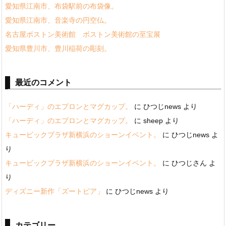
愛知県江南市、布袋駅前の布袋像。
愛知県江南市、音楽寺の円空仏。
名古屋ボストン美術館 ボストン美術館の至宝展
愛知県豊川市、豊川稲荷の彫刻。
最近のコメント
「ハーディ」のエプロンとマグカップ。
に
ひつじnews
より
「ハーディ」のエプロンとマグカップ。
に
sheep
より
キュービックプラザ新横浜のショーンイベント。
に
ひつじnews
よ
り
キュービックプラザ新横浜のショーンイベント。
に
ひつじさん
よ
り
ディズニー新作「ズートピア」
に
ひつじnews
より
カテゴリー