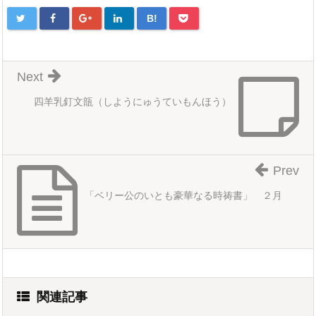
B!
Next
四羊乳釘文瓿（しようにゅうていもんほう）
Prev
「ベリー公のいとも豪華なる時祷書」 ２月
関連記事