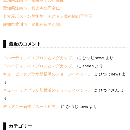
愛知県江南市、音楽寺の円空仏。
名古屋ボストン美術館 ボストン美術館の至宝展
愛知県豊川市、豊川稲荷の彫刻。
最近のコメント
「ハーディ」のエプロンとマグカップ。
に
ひつじnews
より
「ハーディ」のエプロンとマグカップ。
に
sheep
より
キュービックプラザ新横浜のショーンイベント。
に
ひつじnews
よ
り
キュービックプラザ新横浜のショーンイベント。
に
ひつじさん
よ
り
ディズニー新作「ズートピア」
に
ひつじnews
より
カテゴリー