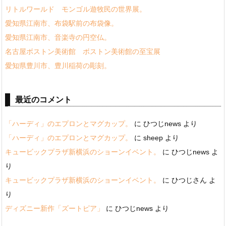
リトルワールド モンゴル遊牧民の世界展。
愛知県江南市、布袋駅前の布袋像。
愛知県江南市、音楽寺の円空仏。
名古屋ボストン美術館 ボストン美術館の至宝展
愛知県豊川市、豊川稲荷の彫刻。
最近のコメント
「ハーディ」のエプロンとマグカップ。
に
ひつじnews
より
「ハーディ」のエプロンとマグカップ。
に
sheep
より
キュービックプラザ新横浜のショーンイベント。
に
ひつじnews
よ
り
キュービックプラザ新横浜のショーンイベント。
に
ひつじさん
よ
り
ディズニー新作「ズートピア」
に
ひつじnews
より