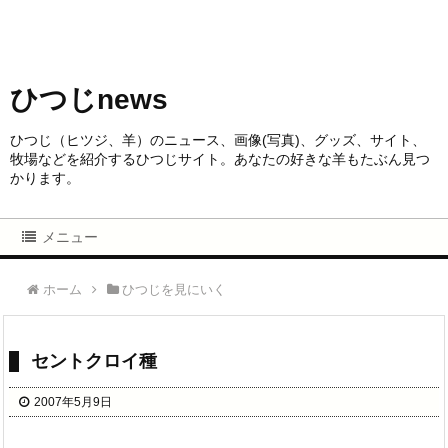
ひつじnews
ひつじ（ヒツジ、羊）のニュース、画像(写真)、グッズ、サイト、
牧場などを紹介するひつじサイト。あなたの好きな羊もたぶん見つ
かります。
メニュー
ホーム
ひつじを見にいく
セントクロイ種
2007年5月9日