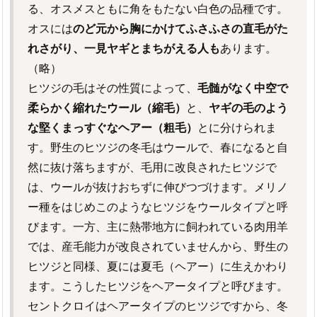
る、オスメスともに角をもたない白色の品種です。
オスには
のど元から胸にかけてふさふさの直毛がた
れさがり、一見ヤギとまちがえる人も
あります。
（略）
ヒツジの毛はその性質によって、
毛髄がなく中空で
柔らかく縮れたウール（縮毛）
と、
ヤギの毛のよう
な堅くまっすぐなヘアー（粗毛）
とに分けられま
す。野生のヒツジの冬毛はウールで、春になると自
然に抜け落ちますが、毛用に改良されたヒツジで
は、ウールが抜けおちずに伸びつづけます。メリノ
ー種をはじめこのようなヒツジをウールタイプと呼
びます。一方、主に熱帯地方に飼われている肉用羊
では、産毛能力が改良されていませんから、野生の
ヒツジと同様、夏には夏毛（ヘアー）に生えかわり
ます。こうしたヒツジをヘアータイプと呼びます。
セントクロイはヘアータイプのヒツジですから、冬