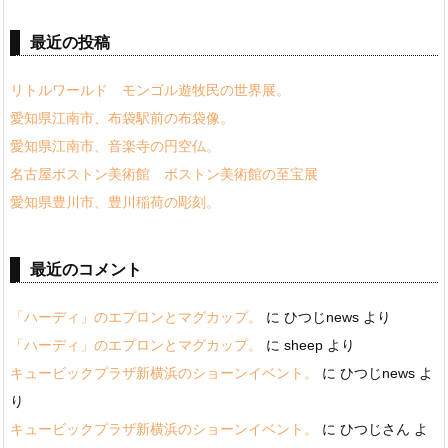
最近の投稿
リトルワールド モンゴル遊牧民の世界展。
愛知県江南市、布袋駅前の布袋像。
愛知県江南市、音楽寺の円空仏。
名古屋ボストン美術館 ボストン美術館の至宝展
愛知県豊川市、豊川稲荷の彫刻。
最近のコメント
「ハーディ」のエプロンとマグカップ。
に
ひつじnews
より
「ハーディ」のエプロンとマグカップ。
に
sheep
より
キュービックプラザ新横浜のショーンイベント。
に
ひつじnews
よ
り
キュービックプラザ新横浜のショーンイベント。
に
ひつじさん
よ