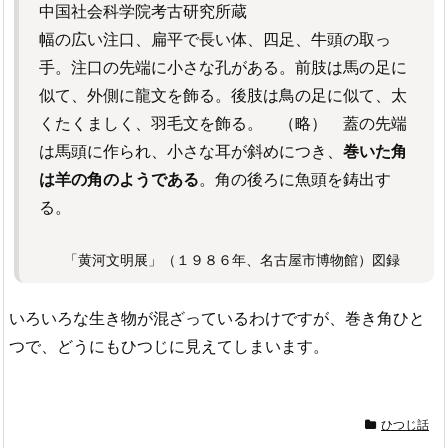
中国社会科学院考古研究所蔵
幅の広い注口、扁平で長い体、四足、牛頭の取っ
手。注口の先端に小さな孔がある。前肢は馬の足に
似て、外側に龍文を飾る。後肢は鳥の足に似て、太
くたくましく、羽毛文を飾る。 （略） 蓋の先端
は馬頭に作られ、小さな耳が斜めにつき、
巻いた角
は羊の角のようである
。角の後ろに魚頭を鋳出す
る。
「黄河文明展」（１９８６年、名古屋市博物館）図録
いろいろな生き物が混ざっているわけですが、巻き角ひと
つで、どうにもひつじに見えてしまいます。
ひつじ話