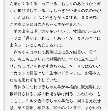
ん羊がくるくる回っている。おしりのあたりから何
かが飛び出している。はしゃぎたい盛りの男の子が
「がんばれ」とつぶやきながら見守る。３０分後。
この春２９頭目の赤ちゃん羊が生まれた。
羊の出産は明け方が多いという。牧場のホームペ
ージに「運がよければ」とあったが、まさか本当に
出産シーンに立ち会えるとは。
赤ちゃんはやせて想像以上に足が細長い。母羊
の、もこもこぶりとは対照的だ。すぐに立ち上が
り、おっぱいをさがす赤ちゃん。ＶＴＲではないノ
ーカットで見届けた「生命のドラマ」に、お客さん
たちも思わず拍手していた。
春休みになれば赤ちゃん羊が本格的に観光客にお
披露目される。緑の牧場を駆け回る、ふわふわ、も
こもこ、ミルク色の赤ちゃん羊たち。周りを見渡せ
ば、菜の花畑、桜並木。富士のパノラマ。まかいの