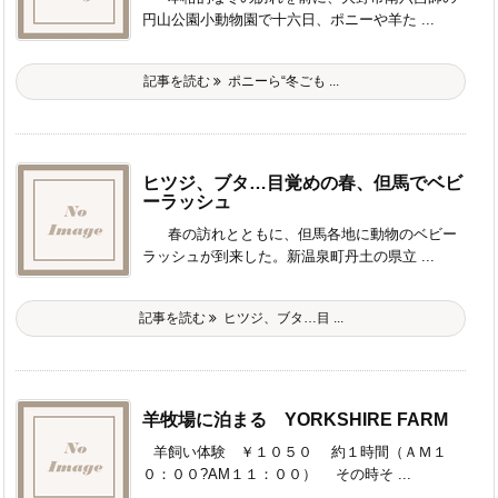
円山公園小動物園で十六日、ポニーや羊た ...
記事を読む
ポニーら“冬ごも ...
ヒツジ、ブタ…目覚めの春、但馬でベビ
ーラッシュ
春の訪れとともに、但馬各地に動物のベビー
ラッシュが到来した。新温泉町丹土の県立 ...
記事を読む
ヒツジ、ブタ…目 ...
羊牧場に泊まる YORKSHIRE FARM
羊飼い体験 ￥１０５０ 約１時間（ＡＭ１
０：００?AM１１：００） その時そ ...