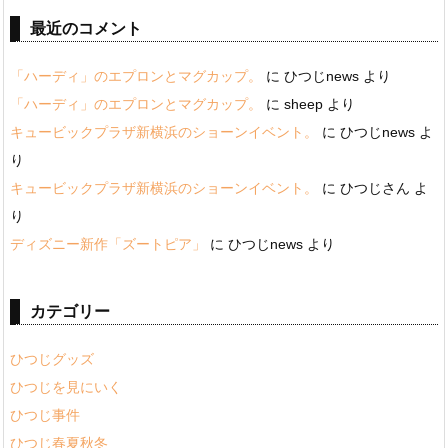
最近のコメント
「ハーディ」のエプロンとマグカップ。
に
ひつじnews
より
「ハーディ」のエプロンとマグカップ。
に
sheep
より
キュービックプラザ新横浜のショーンイベント。
に
ひつじnews
よ
り
キュービックプラザ新横浜のショーンイベント。
に
ひつじさん
よ
り
ディズニー新作「ズートピア」
に
ひつじnews
より
カテゴリー
ひつじグッズ
ひつじを見にいく
ひつじ事件
ひつじ春夏秋冬