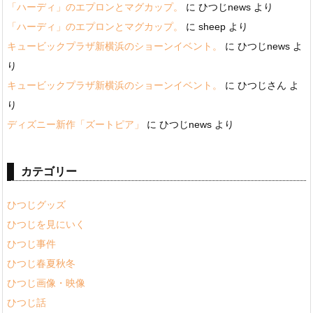
「ハーディ」のエプロンとマグカップ。
に
ひつじnews
より
「ハーディ」のエプロンとマグカップ。
に
sheep
より
キュービックプラザ新横浜のショーンイベント。
に
ひつじnews
よ
り
キュービックプラザ新横浜のショーンイベント。
に
ひつじさん
よ
り
ディズニー新作「ズートピア」
に
ひつじnews
より
カテゴリー
ひつじグッズ
ひつじを見にいく
ひつじ事件
ひつじ春夏秋冬
ひつじ画像・映像
ひつじ話