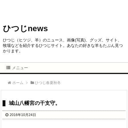
ひつじnews
ひつじ（ヒツジ、羊）のニュース、画像(写真)、グッズ、サイト、
牧場などを紹介するひつじサイト。あなたの好きな羊もたぶん見つ
かります。
メニュー
ホーム
ひつじ春夏秋冬
城山八幡宮の干支守。
2016年10月24日