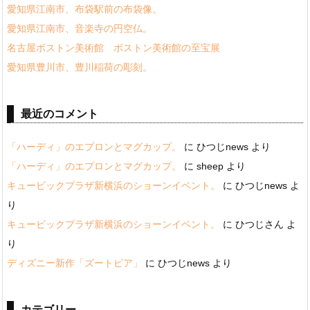
愛知県江南市、布袋駅前の布袋像。
愛知県江南市、音楽寺の円空仏。
名古屋ボストン美術館 ボストン美術館の至宝展
愛知県豊川市、豊川稲荷の彫刻。
最近のコメント
「ハーディ」のエプロンとマグカップ。
に
ひつじnews
より
「ハーディ」のエプロンとマグカップ。
に
sheep
より
キュービックプラザ新横浜のショーンイベント。
に
ひつじnews
よ
り
キュービックプラザ新横浜のショーンイベント。
に
ひつじさん
よ
り
ディズニー新作「ズートピア」
に
ひつじnews
より
カテゴリー