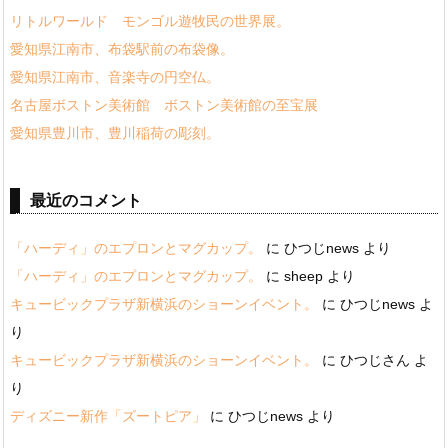
リトルワールド モンゴル遊牧民の世界展。
愛知県江南市、布袋駅前の布袋像。
愛知県江南市、音楽寺の円空仏。
名古屋ボストン美術館 ボストン美術館の至宝展
愛知県豊川市、豊川稲荷の彫刻。
最近のコメント
「ハーディ」のエプロンとマグカップ。
に
ひつじnews
より
「ハーディ」のエプロンとマグカップ。
に
sheep
より
キュービックプラザ新横浜のショーンイベント。
に
ひつじnews
よ
り
キュービックプラザ新横浜のショーンイベント。
に
ひつじさん
よ
り
ディズニー新作「ズートピア」
に
ひつじnews
より