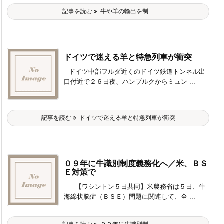
記事を読む
牛や羊の輸出を制 ...
ドイツで迷える羊と特急列車が衝突
ドイツ中部フルダ近くのドイツ鉄道トンネル出
口付近で２６日夜、ハンブルクからミュン ...
記事を読む
ドイツで迷える羊と特急列車が衝突
０９年に牛識別制度義務化へ／米、ＢＳ
Ｅ対策で
【ワシントン５日共同】米農務省は５日、牛
海綿状脳症（ＢＳＥ）問題に関連して、全 ...