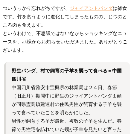
ついうっかり忘れがちですが、
ジャイアントパンダ
は雑食
です。竹を食うように進化してしまったものの、じつのと
ころ肉も食えます。
というわけで、不思議ではないながらショッキングなニュ
ースを、ak様からお知らせいただきました。ありがとうご
ざいます。
野生パンダ、村で飼育の子羊を襲って食べる＝中国
四川省
中国四川省雅安市宝興県の林業局は２４日、春節
（旧正月）期間中に野生のジャイアントパンダ１頭
が同県霊関鎮建連村の住民男性が飼育する子羊を襲
って食べていたことを明らかにした。
男性が飼育する羊が最近、複数の子羊を生んだ。春
節で男性宅を訪れていた甥が子羊を見たいと言った