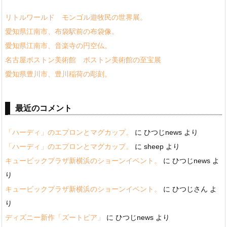
リトルワールド モンゴル遊牧民の世界展。
愛知県江南市、布袋駅前の布袋像。
愛知県江南市、音楽寺の円空仏。
名古屋ボストン美術館 ボストン美術館の至宝展
愛知県豊川市、豊川稲荷の彫刻。
最近のコメント
「ハーディ」のエプロンとマグカップ。
に
ひつじnews
より
「ハーディ」のエプロンとマグカップ。
に
sheep
より
キュービックプラザ新横浜のショーンイベント。
に
ひつじnews
よ
り
キュービックプラザ新横浜のショーンイベント。
に
ひつじさん
よ
り
ディズニー新作「ズートピア」
に
ひつじnews
より