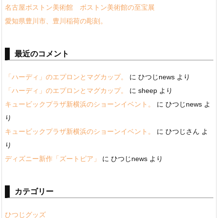
名古屋ボストン美術館 ボストン美術館の至宝展
愛知県豊川市、豊川稲荷の彫刻。
最近のコメント
「ハーディ」のエプロンとマグカップ。
に
ひつじnews
より
「ハーディ」のエプロンとマグカップ。
に
sheep
より
キュービックプラザ新横浜のショーンイベント。
に
ひつじnews
よ
り
キュービックプラザ新横浜のショーンイベント。
に
ひつじさん
よ
り
ディズニー新作「ズートピア」
に
ひつじnews
より
カテゴリー
ひつじグッズ