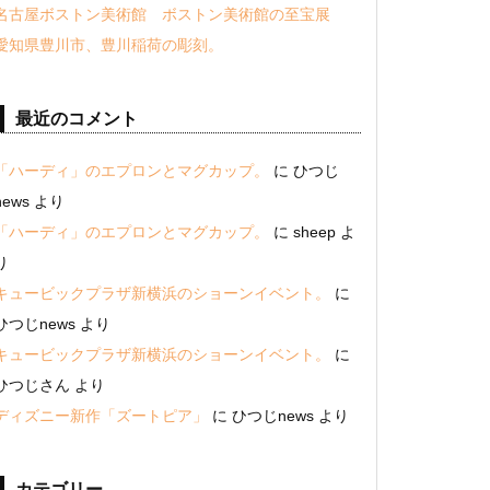
名古屋ボストン美術館 ボストン美術館の至宝展
愛知県豊川市、豊川稲荷の彫刻。
最近のコメント
「ハーディ」のエプロンとマグカップ。
に
ひつじ
news
より
「ハーディ」のエプロンとマグカップ。
に
sheep
よ
り
キュービックプラザ新横浜のショーンイベント。
に
ひつじnews
より
キュービックプラザ新横浜のショーンイベント。
に
ひつじさん
より
ディズニー新作「ズートピア」
に
ひつじnews
より
カテゴリー