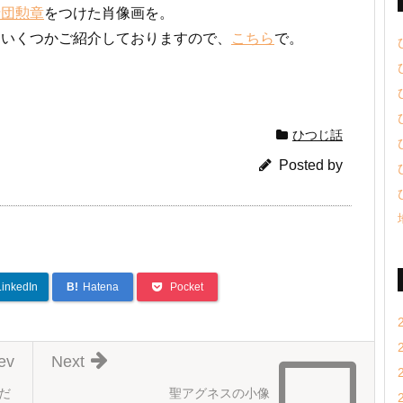
士団勲章
をつけた肖像画を。
にいくつかご紹介しておりますので、
こちら
で。
ひつじ話
Posted by
LinkedIn
B!
Hatena
Pocket
ev
Next
だ
聖アグネスの小像