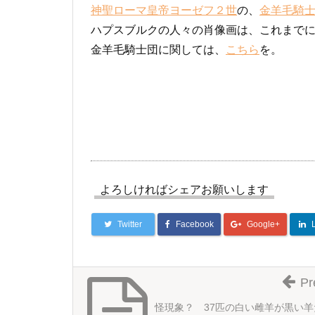
神聖ローマ皇帝ヨーゼフ２世
の、
金羊毛騎
ハプスブルクの人々の肖像画は、これまで
金羊毛騎士団に関しては、
こちら
を。
よろしければシェアお願いします
Twitter
Facebook
Google+
Pr
怪現象？ 37匹の白い雌羊が黒い羊