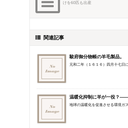
けを60匹も出産
関連記事
駿府御分物帳の羊毛製品。
元和二年（１６１６）四月十七日に
温暖化抑制に羊が一役？―
地球の温暖化を促進させる環境ガス