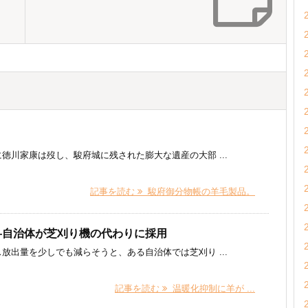
徳川家康は歿し、駿府城に残された膨大な遺産の大部 ...
記事を読む
駿府御分物帳の羊毛製品。
―自治体が芝刈り機の代わりに採用
放出量を少しでも減らそうと、ある自治体では芝刈り ...
記事を読む
温暖化抑制に羊が ...