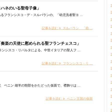
ヨハネのいる聖母子像」
るフランシスコ・デ・スルバランの、「幼児洗者聖ヨ ...
記事を読む
スルバラン 「幼 ...
「奏楽の天使に慰められる聖フランチェスコ」
シスコ・リバルタによる、中世イタリアの聖人フ ...
記事を読む
フランシスコ・リ ...
ベニン 雄羊の頸部をかたどった仮面で、襟飾りは ...
記事を読む
ベニン王国の仮面