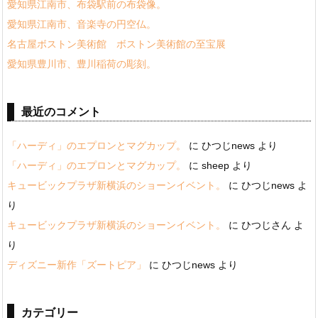
愛知県江南市、布袋駅前の布袋像。
愛知県江南市、音楽寺の円空仏。
名古屋ボストン美術館 ボストン美術館の至宝展
愛知県豊川市、豊川稲荷の彫刻。
最近のコメント
「ハーディ」のエプロンとマグカップ。
に
ひつじnews
より
「ハーディ」のエプロンとマグカップ。
に
sheep
より
キュービックプラザ新横浜のショーンイベント。
に
ひつじnews
よ
り
キュービックプラザ新横浜のショーンイベント。
に
ひつじさん
よ
り
ディズニー新作「ズートピア」
に
ひつじnews
より
カテゴリー