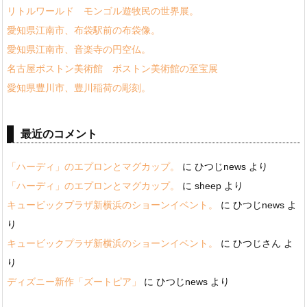
リトルワールド モンゴル遊牧民の世界展。
愛知県江南市、布袋駅前の布袋像。
愛知県江南市、音楽寺の円空仏。
名古屋ボストン美術館 ボストン美術館の至宝展
愛知県豊川市、豊川稲荷の彫刻。
最近のコメント
「ハーディ」のエプロンとマグカップ。
に
ひつじnews
より
「ハーディ」のエプロンとマグカップ。
に
sheep
より
キュービックプラザ新横浜のショーンイベント。
に
ひつじnews
よ
り
キュービックプラザ新横浜のショーンイベント。
に
ひつじさん
よ
り
ディズニー新作「ズートピア」
に
ひつじnews
より