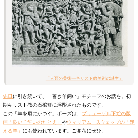
「人類の美術―キリスト教美術の誕生」
先日
に引き続いて、「善き羊飼い」モチーフのお話を。初
期キリスト教の石棺群に浮彫されたものです。
この「羊を肩にかつぐ」ポーズは、
ブリューゲル下絵の版
画「良い羊飼いのたとえ」
や
ウィリアム・J.ウェッブの「迷
える羊」
にも使われています。ご参考にぜひ。