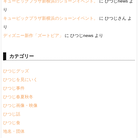
キュービックプラザ新横浜のショーンイベント。
に
ひつじnews
よ
り
キュービックプラザ新横浜のショーンイベント。
に
ひつじさん
よ
り
ディズニー新作「ズートピア」
に
ひつじnews
より
カテゴリー
ひつじグッズ
ひつじを見にいく
ひつじ事件
ひつじ春夏秋冬
ひつじ画像・映像
ひつじ話
ひつじ食
地名・団体