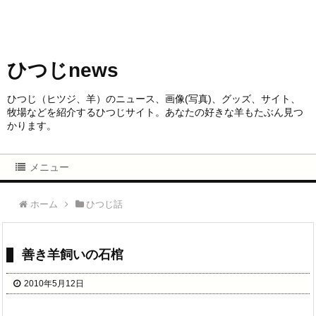
ひつじnews
ひつじ（ヒツジ、羊）のニュース、画像(写真)、グッズ、サイト、
牧場などを紹介するひつじサイト。あなたの好きな羊もたぶん見つ
かります。
メニュー
ホーム
ひつじ話
善き羊飼いの石棺
2010年5月12日