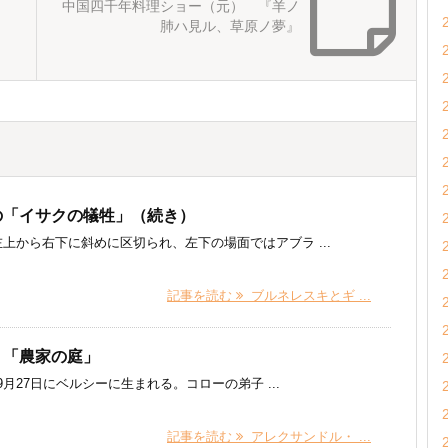
中国四千年料理ショー（元） 『羊ノ
肺ハ見ル、草原ノ夢』
の「イサクの犠牲」（続き）
上から右下に斜めに区切られ、左下の場面ではアブラ ...
記事を読む
ブルネレスキとギ ...
 「農家の庭」
9月27日にベルシーに生まれる。コローの弟子 ...
記事を読む
アレクサンドル・ ...