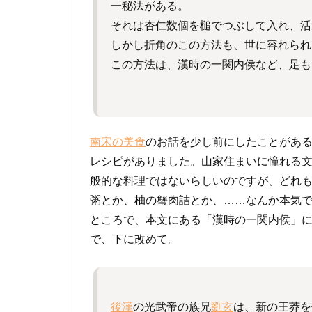
一秘法がある。
それは杏仁数個を槌でつぶして入れ、活
しかし折角のこの方法も、世に容れられ
この方法は、漢時の一関内侯など、足も
南宋の美食
のお話を少し前にしたことがあ
レシピがありました。山家住まいに憧れる
般的な料理ではないらしいのですが、どれ
粥とか、柚の蟹肉詰とか、……なんか本気
ところで、本文にある「漢時の一関内侯」
で、下に改めて。
後漢
の光武帝の族兄
劉玄
は、新の王莽を