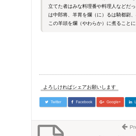
立てた者はみな料理番や料理人などだっ
は中郎将、羊胃を爛（に）るは騎都尉、
この羊頭を爛（やわらか）に煮ることに
よろしければシェアお願いします
Twitter
Facebook
Google+
Pr