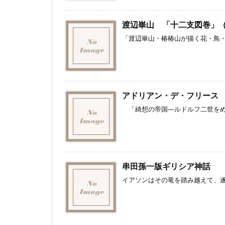
渡辺崋山 「十二支図巻」
「渡辺崋山・椿椿山が描く花・鳥・動
アドリアン・デ・フリース
「綺想の帝国―ルドルフ二世をめぐ
串田孫一版ギリシア神話
イアソンはその竜を踏み越えて、遂