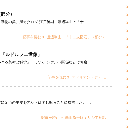
（部分）
物の美」展カタログ 江戸後期、渡辺崋山の「十二 ...
記事を読む
渡辺崋山 「十二支図巻」（部分）
 「ルドルフ二世像」
る美術と科学」 アルチンボルド関係などで何度 ...
記事を読む
アドリアン・デ・ ...
に金毛の羊皮を木からはずし取ることに成功した。 ...
記事を読む
串田孫一版ギリシア神話