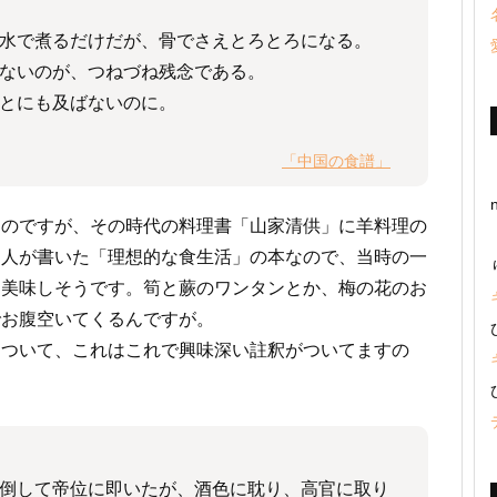
水で煮るだけだが、骨でさえとろとろになる。
ないのが、つねづね残念である。
とにも及ばないのに。
「中国の食譜」
るのですが、その時代の料理書「山家清供」に羊料理の
文人が書いた「理想的な食生活」の本なので、当時の一
も美味しそうです。筍と蕨のワンタンとか、梅の花のお
でお腹空いてくるんですが。
について、これはこれで興味深い註釈がついてますの
倒して帝位に即いたが、酒色に耽り、高官に取り