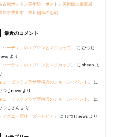
名古屋ボストン美術館 ボストン美術館の至宝展
愛知県豊川市、豊川稲荷の彫刻。
最近のコメント
「ハーディ」のエプロンとマグカップ。
に
ひつじ
news
より
「ハーディ」のエプロンとマグカップ。
に
sheep
よ
り
キュービックプラザ新横浜のショーンイベント。
に
ひつじnews
より
キュービックプラザ新横浜のショーンイベント。
に
ひつじさん
より
ディズニー新作「ズートピア」
に
ひつじnews
より
カテゴリー