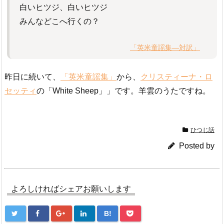
白いヒツジ、白いヒツジ
みんなどこへ行くの？
「英米童謡集―対訳」
昨日に続いて、
「英米童謡集」
から、
クリスティーナ・ロ
セッティ
の「White Sheep」」です。羊雲のうたですね。
ひつじ話
Posted by
よろしければシェアお願いします
B!