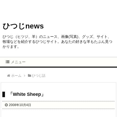
ひつじnews
ひつじ（ヒツジ、羊）のニュース、画像(写真)、グッズ、サイト、
牧場などを紹介するひつじサイト。あなたの好きな羊もたぶん見つ
かります。
メニュー
ホーム
ひつじ話
「White Sheep」
2008年10月4日