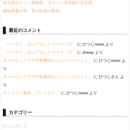
名古屋ボストン美術館 ボストン美術館の至宝展
愛知県豊川市、豊川稲荷の彫刻。
最近のコメント
「ハーディ」のエプロンとマグカップ。
に
ひつじnews
より
「ハーディ」のエプロンとマグカップ。
に
sheep
より
キュービックプラザ新横浜のショーンイベント。
に
ひつじnews
よ
り
キュービックプラザ新横浜のショーンイベント。
に
ひつじさん
よ
り
ディズニー新作「ズートピア」
に
ひつじnews
より
カテゴリー
ひつじグッズ