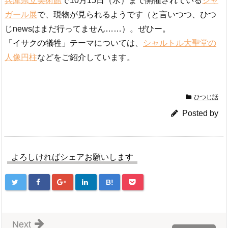
兵庫県立美術館
で10月15日（水）まで開催されている
シャ
ガール展
で、現物が見られるようです（と言いつつ、ひつ
じnewsはまだ行ってません……）。ぜひー。
「イサクの犠牲」テーマについては、
シャルトル大聖堂の
人像円柱
などをご紹介しています。
ひつじ話
Posted by
よろしければシェアお願いします
B!
Next