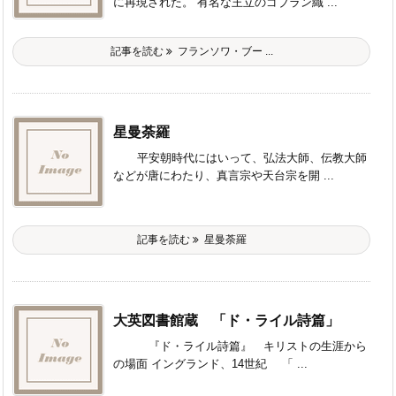
に再現された。 有名な王立のゴブラン織 ...
記事を読む
フランソワ・ブー ...
星曼荼羅
平安朝時代にはいって、弘法大師、伝教大師
などが唐にわたり、真言宗や天台宗を開 ...
記事を読む
星曼荼羅
大英図書館蔵 「ド・ライル詩篇」
『ド・ライル詩篇』 キリストの生涯から
の場面 イングランド、14世紀 「 ...