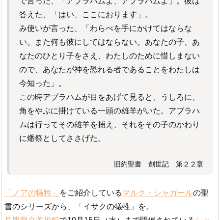
で言った、「アブラハムよ、アブラハムよ」。彼は
答えた、「はい、ここにおります」。
み使いが言った、「わらべを手にかけてはならな
い。また何も彼にしてはならない。あなたの子、あ
なたのひとり子をさえ、わたしのために惜しまない
ので、あなたが神を恐れる者であることをわたしは
今知った」。
この時アブラハムが目をあげて見ると、うしろに、
角をやぶに掛けている一頭の雄羊がいた。アブラハ
ムは行ってその雄羊を捕え、それをその子のかわり
に燔祭としてささげた。
旧約聖書 創世記 第２２章
「ノアの犠牲」
をご紹介している
マルク・シャガール
の聖
書のシリーズから、「イサクの犠牲」を。