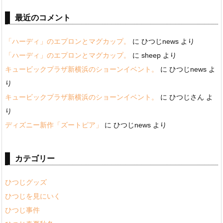
最近のコメント
「ハーディ」のエプロンとマグカップ。
に
ひつじnews
より
「ハーディ」のエプロンとマグカップ。
に
sheep
より
キュービックプラザ新横浜のショーンイベント。
に
ひつじnews
よ
り
キュービックプラザ新横浜のショーンイベント。
に
ひつじさん
よ
り
ディズニー新作「ズートピア」
に
ひつじnews
より
カテゴリー
ひつじグッズ
ひつじを見にいく
ひつじ事件