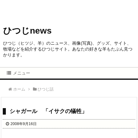
ひつじnews
ひつじ（ヒツジ、羊）のニュース、画像(写真)、グッズ、サイト、
牧場などを紹介するひつじサイト。あなたの好きな羊もたぶん見つ
かります。
メニュー
ホーム
ひつじ話
シャガール 「イサクの犠牲」
2008年9月16日