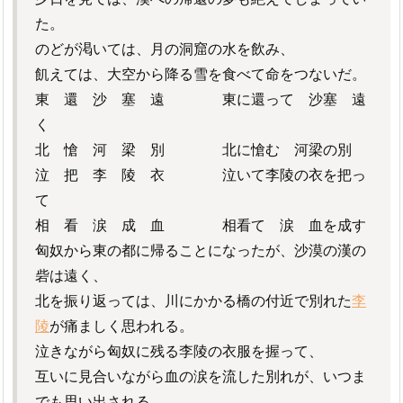
た。
のどが渇いては、月の洞窟の水を飲み、
飢えては、大空から降る雪を食べて命をつないだ。
東 還 沙 塞 遠 東に還って 沙塞 遠
く
北 愴 河 梁 別 北に愴む 河梁の別
泣 把 李 陵 衣 泣いて李陵の衣を把っ
て
相 看 涙 成 血 相看て 涙 血を成す
匈奴から東の都に帰ることになったが、沙漠の漢の
砦は遠く、
北を振り返っては、川にかかる橋の付近で別れた
李
陵
が痛ましく思われる。
泣きながら匈奴に残る李陵の衣服を握って、
互いに見合いながら血の涙を流した別れが、いつま
でも思い出される。