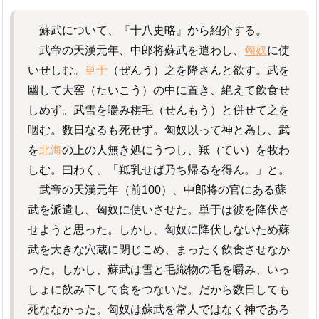
蘇武について、『十八史略』から紹介する。
武帝の天漢元年、中郎将蘇武を遣わし、
匈奴
に使
いせしむ。
単于
（ぜんう）之を降さんと欲す。武を
幽して大窖（たいこう）の中に置き、絶えて飲食せ
しめず。武雪を嚼み栴毛（せんもう）と併せて之を
咽む。数日なるも死せず。匈奴以って神と為し、武
を
北海
の上の人無き処にうつし、羝（てい）を牧わ
しむ。曰わく、「羝乳せば乃ち帰るを得ん。」と。
武帝の天漢元年（前100）、中郎将の官にある蘇
武を派遣し、匈奴に使いさせた。単于は彼を降伏さ
せようと思った。しかし、匈奴に降伏しないため蘇
武を大きな穴蔵に閉じこめ、まったく飲食させなか
った。しかし、蘇武は雪と毛織物の毛を嚼み、いっ
しょに飲み下して食をつないだ。だから数日しても
死ななかった。匈奴は蘇武を常人ではなく神であろ