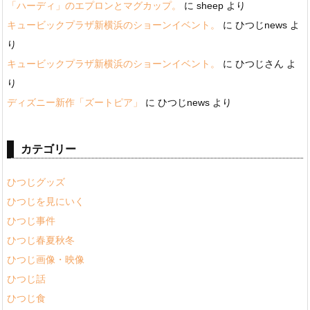
「ハーディ」のエプロンとマグカップ。
に
sheep
より
キュービックプラザ新横浜のショーンイベント。
に
ひつじnews
よ
り
キュービックプラザ新横浜のショーンイベント。
に
ひつじさん
よ
り
ディズニー新作「ズートピア」
に
ひつじnews
より
カテゴリー
ひつじグッズ
ひつじを見にいく
ひつじ事件
ひつじ春夏秋冬
ひつじ画像・映像
ひつじ話
ひつじ食