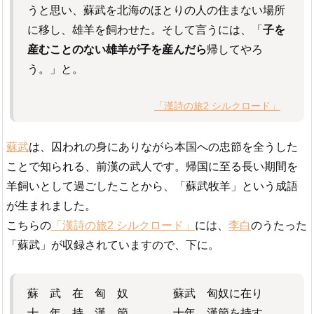
うと思い、蘇武を北海のほとりの人の住まない場所
に移し、雄羊を飼わせた。そして言うには、「
子を
産むことのない雄羊が子を産んだら
帰してやろ
う。」と。
「漢詩の旅2 シルクロード」
蘇武
は、囚われの身にありながら本国への忠節を全うした
ことで知られる、前漢の武人です。帰国に至る長い期間を
羊飼いとして過ごしたことから、「蘇武牧羊」という成語
が生まれました。
こちらの
「漢詩の旅2 シルクロード」
には、
李白
のうたった
「蘇武」が収録されていますので、下に。
蘇 武 在 匈 奴 蘇武 匈奴に在り
十 年 持 漢 節 十年 漢節を持す