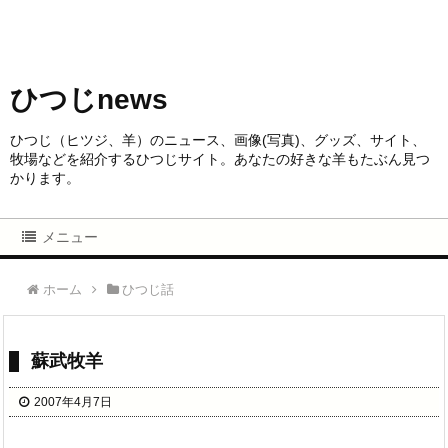
ひつじnews
ひつじ（ヒツジ、羊）のニュース、画像(写真)、グッズ、サイト、
牧場などを紹介するひつじサイト。あなたの好きな羊もたぶん見つ
かります。
メニュー
ホーム
ひつじ話
蘇武牧羊
2007年4月7日