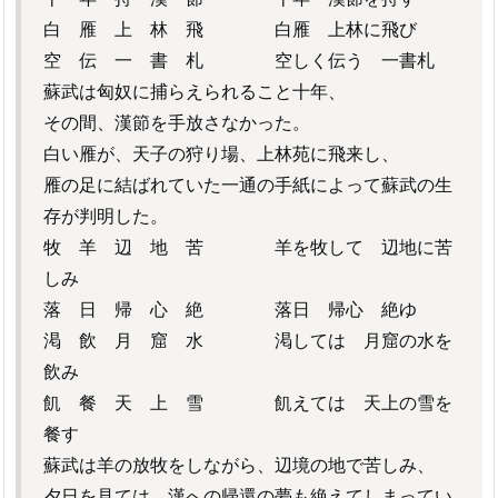
白 雁 上 林 飛 白雁 上林に飛び
空 伝 一 書 札 空しく伝う 一書札
蘇武は匈奴に捕らえられること十年、
その間、漢節を手放さなかった。
白い雁が、天子の狩り場、上林苑に飛来し、
雁の足に結ばれていた一通の手紙によって蘇武の生
存が判明した。
牧 羊 辺 地 苦 羊を牧して 辺地に苦
しみ
落 日 帰 心 絶 落日 帰心 絶ゆ
渇 飲 月 窟 水 渇しては 月窟の水を
飲み
飢 餐 天 上 雪 飢えては 天上の雪を
餐す
蘇武は羊の放牧をしながら、辺境の地で苦しみ、
夕日を見ては、漢への帰還の夢も絶えてしまってい