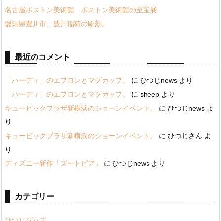
名古屋ボストン美術館 ボストン美術館の至宝展
愛知県豊川市、豊川稲荷の彫刻。
最近のコメント
「ハーディ」のエプロンとマグカップ。
に
ひつじnews
より
「ハーディ」のエプロンとマグカップ。
に
sheep
より
キュービックプラザ新横浜のショーンイベント。
に
ひつじnews
よ
り
キュービックプラザ新横浜のショーンイベント。
に
ひつじさん
よ
り
ディズニー新作「ズートピア」
に
ひつじnews
より
カテゴリー
ひつじグッズ