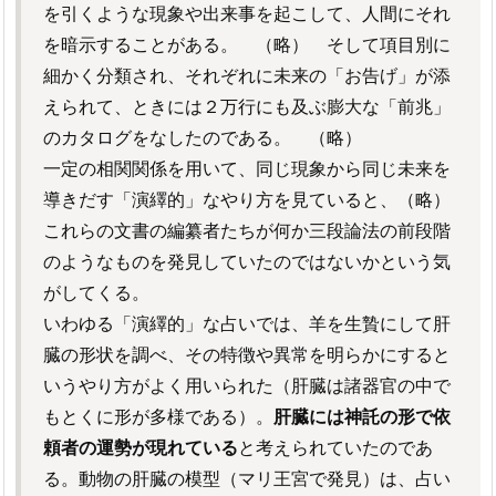
を引くような現象や出来事を起こして、人間にそれ
を暗示することがある。 （略） そして項目別に
細かく分類され、それぞれに未来の「お告げ」が添
えられて、ときには２万行にも及ぶ膨大な「前兆」
のカタログをなしたのである。 （略）
一定の相関関係を用いて、同じ現象から同じ未来を
導きだす「演繹的」なやり方を見ていると、（略）
これらの文書の編纂者たちが何か三段論法の前段階
のようなものを発見していたのではないかという気
がしてくる。
いわゆる「演繹的」な占いでは、羊を生贄にして肝
臓の形状を調べ、その特徴や異常を明らかにすると
いうやり方がよく用いられた（肝臓は諸器官の中で
もとくに形が多様である）。
肝臓には神託の形で依
頼者の運勢が現れている
と考えられていたのであ
る。動物の肝臓の模型（マリ王宮で発見）は、占い