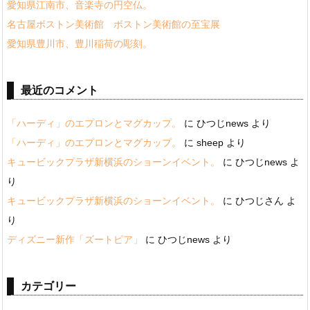
愛知県江南市、音楽寺の円空仏。
名古屋ボストン美術館 ボストン美術館の至宝展
愛知県豊川市、豊川稲荷の彫刻。
最近のコメント
「ハーディ」のエプロンとマグカップ。
に
ひつじnews
より
「ハーディ」のエプロンとマグカップ。
に
sheep
より
キュービックプラザ新横浜のショーンイベント。
に
ひつじnews
よ
り
キュービックプラザ新横浜のショーンイベント。
に
ひつじさん
よ
り
ディズニー新作「ズートピア」
に
ひつじnews
より
カテゴリー