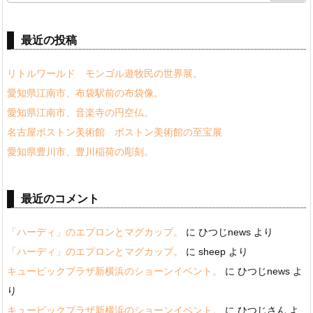
最近の投稿
リトルワールド モンゴル遊牧民の世界展。
愛知県江南市、布袋駅前の布袋像。
愛知県江南市、音楽寺の円空仏。
名古屋ボストン美術館 ボストン美術館の至宝展
愛知県豊川市、豊川稲荷の彫刻。
最近のコメント
「ハーディ」のエプロンとマグカップ。
に
ひつじnews
より
「ハーディ」のエプロンとマグカップ。
に
sheep
より
キュービックプラザ新横浜のショーンイベント。
に
ひつじnews
よ
り
キュービックプラザ新横浜のショーンイベント。
に
ひつじさん
よ