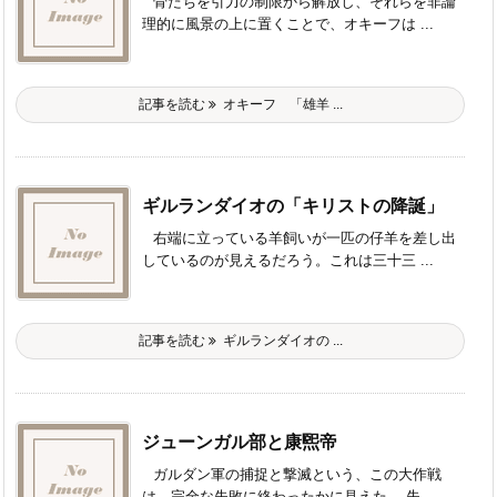
骨たちを引力の制限から解放し、それらを非論
理的に風景の上に置くことで、オキーフは ...
記事を読む
オキーフ 「雄羊 ...
ギルランダイオの「キリストの降誕」
右端に立っている羊飼いが一匹の仔羊を差し出
しているのが見えるだろう。これは三十三 ...
記事を読む
ギルランダイオの ...
ジューンガル部と康煕帝
ガルダン軍の捕捉と撃滅という、この大作戦
は、完全な失敗に終わったかに見えた。 失 ...