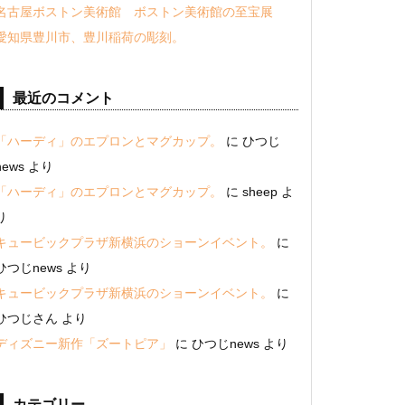
名古屋ボストン美術館 ボストン美術館の至宝展
愛知県豊川市、豊川稲荷の彫刻。
最近のコメント
「ハーディ」のエプロンとマグカップ。
に
ひつじ
news
より
「ハーディ」のエプロンとマグカップ。
に
sheep
よ
り
キュービックプラザ新横浜のショーンイベント。
に
ひつじnews
より
キュービックプラザ新横浜のショーンイベント。
に
ひつじさん
より
ディズニー新作「ズートピア」
に
ひつじnews
より
カテゴリー