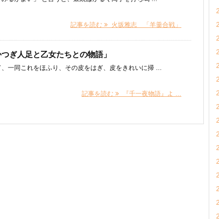
記事を読む
火坂雅志 「羊羹合戦」
かつぎ人足と乙女たちとの物語」
、一同これをほふり、その皮をはぎ、皮をきれいに掃 ...
記事を読む
『千一夜物語』よ ...