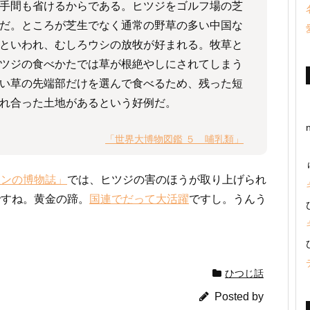
手間も省けるからである。ヒツジをゴルフ場の芝
だ。ところが芝生でなく通常の野草の多い中国な
といわれ、むしろウシの放牧が好まれる。牧草と
ツジの食べかたでは草が根絶やしにされてしまう
い草の先端部だけを選んで食べるため、残った短
れ合った土地があるという好例だ。
「世界大博物図鑑 ５ 哺乳類」
ーンの博物誌」
では、ヒツジの害のほうが取り上げられ
ですね。黄金の蹄。
国連でだって大活躍
ですし。うんう
ひつじ話
Posted by