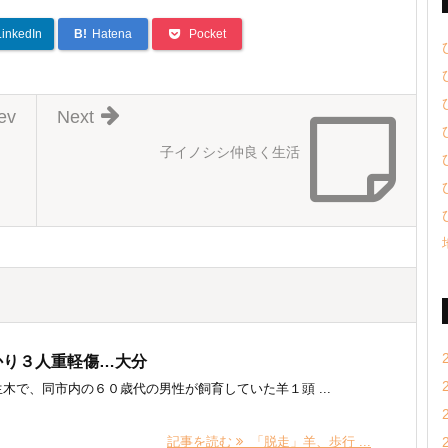
LinkedIn
B!
Hatena
Pocket
ev
Next
子イノシシ仲良く生活
かり３人重軽傷…大分
木で、同市内の６０歳代の男性が飼育していた羊１頭 ...
記事を読む
「脱走」羊、歩行 ...