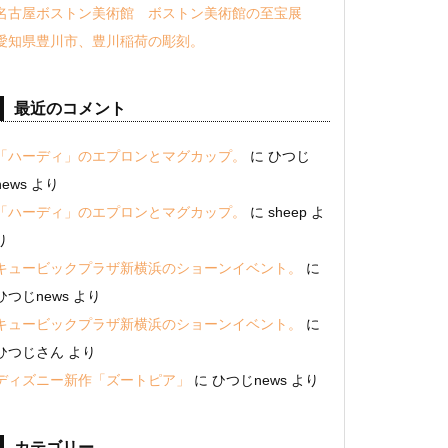
名古屋ボストン美術館 ボストン美術館の至宝展
愛知県豊川市、豊川稲荷の彫刻。
最近のコメント
「ハーディ」のエプロンとマグカップ。
に
ひつじ
news
より
「ハーディ」のエプロンとマグカップ。
に
sheep
よ
り
キュービックプラザ新横浜のショーンイベント。
に
ひつじnews
より
キュービックプラザ新横浜のショーンイベント。
に
ひつじさん
より
ディズニー新作「ズートピア」
に
ひつじnews
より
カテゴリー