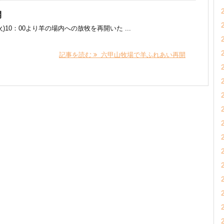
開
)10：00より羊の場内への放牧を再開いた ...
記事を読む
六甲山牧場で羊ふれあい再開