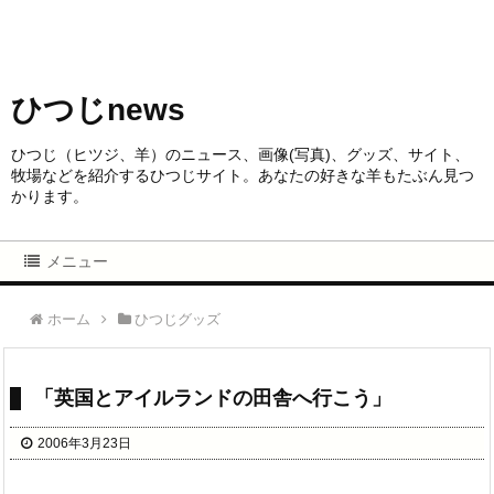
ひつじnews
ひつじ（ヒツジ、羊）のニュース、画像(写真)、グッズ、サイト、
牧場などを紹介するひつじサイト。あなたの好きな羊もたぶん見つ
かります。
メニュー
ホーム
ひつじグッズ
「英国とアイルランドの田舎へ行こう」
2006年3月23日