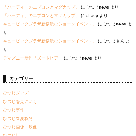
「ハーディ」のエプロンとマグカップ。
に
ひつじnews
より
「ハーディ」のエプロンとマグカップ。
に
sheep
より
キュービックプラザ新横浜のショーンイベント。
に
ひつじnews
よ
り
キュービックプラザ新横浜のショーンイベント。
に
ひつじさん
よ
り
ディズニー新作「ズートピア」
に
ひつじnews
より
カテゴリー
ひつじグッズ
ひつじを見にいく
ひつじ事件
ひつじ春夏秋冬
ひつじ画像・映像
ひつじ話